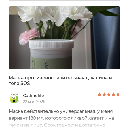
информацию, но цвет этикетки - нежно-
зеленый цвет весенней зелени - выглядит
очень свежо и молодо . Между прочим, эта
маска появилась в ассортименте Shabby pro
более трех лет назад и по-прежнему остается...
Маска противовоспалительная для лица и
тела SOS
Catlinelife
22 мая 2026
Маска действительно универсальная, у меня
вариант 180 мл, которого с лихвой хватит и на
тело и на лицо. Срок годности достаточно