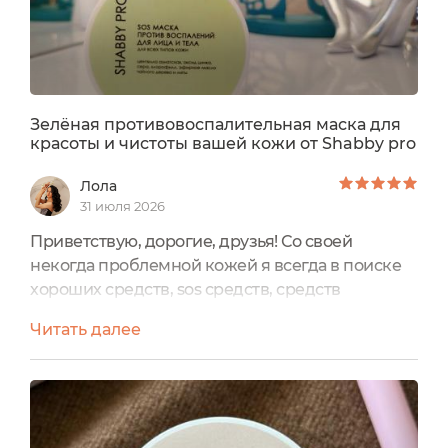
Зелёная противовоспалительная маска для
красоты и чистоты вашей кожи от Shabby pro
Лола
31 июля 2026
Приветствую, дорогие, друзья! Со своей
некогда проблемной кожей я всегда в поиске
хороших средств, sos средств, средств
противовоспалительных для лица, средств,
Читать далее
которые улучшают состояние кожи.Особенно
очень люблю sos маски, которые направлены
на улучшение состояния кожи.Моя кожа всегда
требует дополнительного ухода к постоянному
уходу за кожей.Поэтому очень люблю