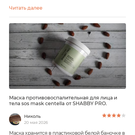
большой - 1,5 года, точно можно успеть
Читать далее
использовать.В процессе тестирования поняла,
что необходимо следить за плотностью
закрытия крышки, так как продукт во вскрытой
упаковке может подсыхать, но если плотно
закрывать, то этого не происходит.При
отправке производитель упаковывает...
Маска противовоспалительная для лица и
тела sos mask centella от SHABBY PRO.
Николь
20 мая 2026
Маска хранится в пластиковой белой баночке в