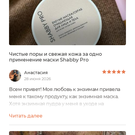
всяческие масочки для лица.И если...
Чистые поры и свежая кожа за одно
применение маски Shabby Pro
Анастасия
28 июня 2026
Всем привет! Моя любовь к энзимам привела
меня к такому продукту, как энзимная маска.
Хотя энзимная пудра у меня в уходе на
постоянке, но то ли дело маска, где
Читать далее
концентрация активных веществ выше, а
значит и эффект более заметный🤩Ну и
плюсом, заинтересовавшая меня маска