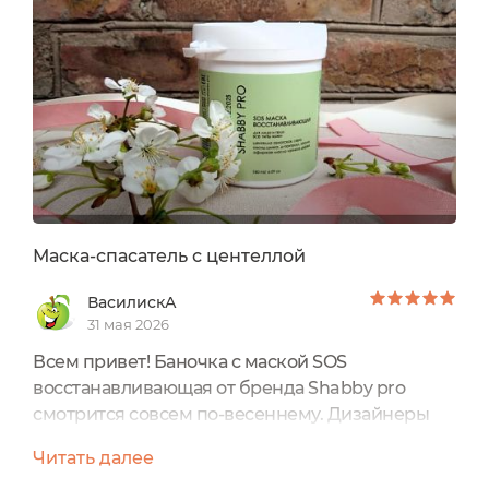
произведена брендом, которому я уже
доверяю и люблю его - Shabby Pro❤️Снова
нежный и минималистичный дизайн, с самой
необходимой...
Маска-спасатель с центеллой
ВасилискА
31 мая 2026
Всем привет! Баночка с маской SOS
восстанавливающая от бренда Shabby pro
смотрится совсем по-весеннему. Дизайнеры
марки избегают лишнего декора и разместили
Читать далее
на этикетке только нужную потребительскую