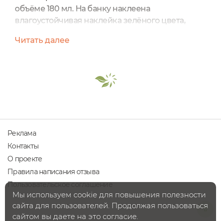
объёме 180 мл. На банку наклеена
влагоустойчивая наклейка зелёного цвета,
имеющая минималистичный дизайн, на
Читать далее
которой написана вся необходимая
информация про этот уходовый
продукт.Изначально крышечка имела защиту.
Чтобы открыть маску, её нужно снять.Баночка
плотно закрывается белой крышечкой,
снимается крышка легко, ногти не ломаются об
неё.На крышке есть...
Реклама
Контакты
О проекте
Правила написания отзыва
Пользовательское соглашение
Мы используем cookie для повышения полезности
сайта для пользователей. Продолжая пользоваться
сайтом вы даете на это согласие.