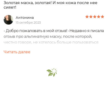
Золотая маска, золотая! И моя кожа после нее
сияет!
Антонина
15 октября 2023
- Добро пожаловать в мой отзыв! -Недавно я писала
отзыв про альгинатную маску, после которой,
честно говоря, не хотелось больше пользоваться
никакими масками для лица, и все же
Читать далее
любопытство победило, и я заказала новый для
себя продукт - альгинатную маску с коллоидным
золотом от бренда Perfect4U. Если отбросить
прошлый неудачный опыт, то я, по-прежнему,
считаю альгинатки классным продуктом, очень
полезным...