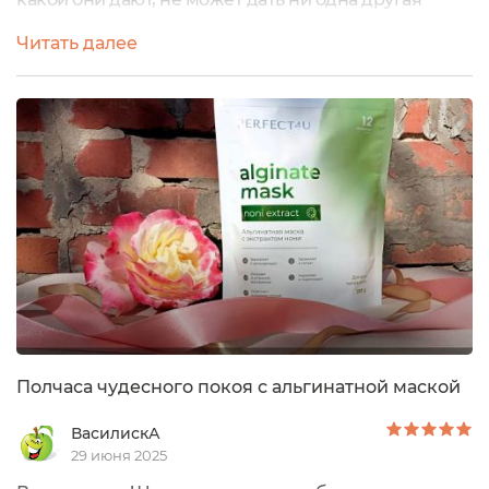
маска.Поэтому когда лицо неумолимо ползёт вниз,
Читать далее
приходится поборов лень, разводить и наносить
маску, затем лежать, снимать и отмывать кожу.
Сейчас я пользуюсь альгинатной маской от
бренда PERFECT4U с коллоидным золотом,
обещанный эффект от её применения впечатляет:...
Полчаса чудесного покоя с альгинатной маской
ВасилискА
29 июня 2025