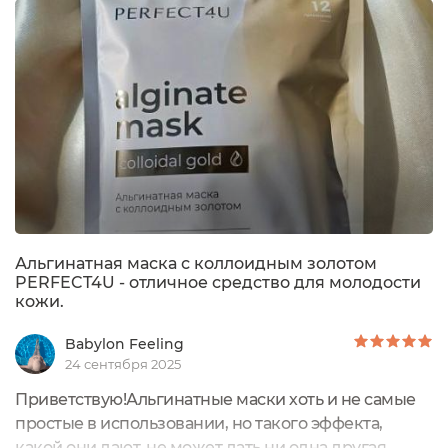
замочком, который защищает маску от попадания
влаги, воздуха, грязи, пыли, различных
бактерий. Такая застёжка позволяет открывать...
Альгинатная маска с коллоидным золотом
PERFECT4U - отличное средство для молодости
кожи.
Babylon Feeling
24 сентября 2025
Приветствую!Альгинатные маски хоть и не самые
простые в использовании, но такого эффекта,
какой они дают, не может дать ни одна другая