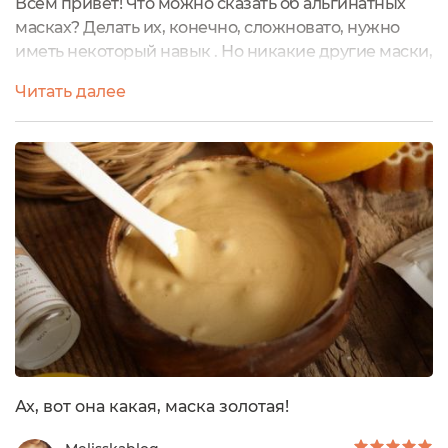
Всем привет! Что можно сказать об альгинатных
масках? Делать их, конечно, сложновато, нужно
иметь некоторый навык . Но никакие другие маски,
даже очень хорошие, не дают такого эффекта
Читать далее
расслабления, как альгинатки, не стоит и говорить
о том, насколько это полезно само по себе. И это
далеко не все, на что они способны . Еще несколько
лет назад многие бренды натуральной косметики
выпускали альгинатные...
Ах, вот она какая, маска золотая!