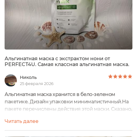
Альгинатная маска с экстрактом нони от
PERFECT4U. Самая классная альгинатная маска.
Николь
25 февраля 2026
Альгинатная маска хранится в бело-зеленом
пакетике. Дизайн упаковки минималистичный.На
пакете перечислены действия этой маски. Сказано,
что она подходит для всех типов кожи. А объём её
Читать далее
составляет 200 мл.Масочка рассчитана на 12
применений. Пакет оснащён удобным zip-lock