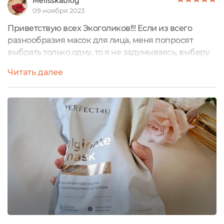
Melisskablog
09 ноября 2023
Приветствую всех Экоголиков!!! Если из всего
разнообразия масок для лица, меня попросят
выбрать только одну, то я не задумываясь, выберу
Альгинатную маску! Лично для меня, по видимому,
Читать далее
незамедлительному, ошеломляющему эффекту,
она, на первом месте. Люблю пробовать разные, но
такой интересной, как героиня моего
сегодняшнего отзыва, у меня пожалуй ещё не
было. Альгинатная маска с коллоидным золотом...