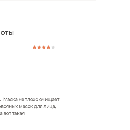
соты
i. Маска неплохо очищает
овсяных масок для лица,
 вот такая
х...