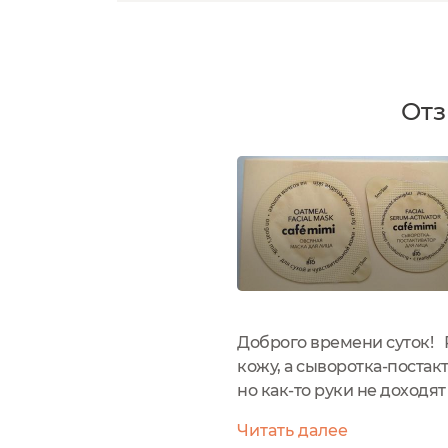
Отз
Доброго времени суток! Р
кожу, а сыворотка-постак
но как-то руки не доходя
рекомендация: Я так и сде
Читать далее