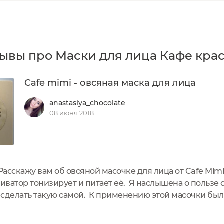
ывы про Маски для лица Кафе кра
Cafe mimi - овсяная маска для лица
anastasiya_chocolate
08 июня 2018
асскажу вам об овсяной масочке для лица от Cafe Mim
тиватор тонизирует и питает её. Я наслышена о пользе 
т сделать такую самой. К применению этой масочки была
лала. Мне понравился запах и консистенция маски. Запа