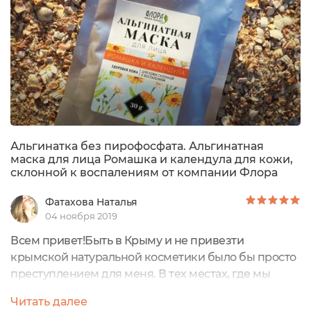
Альгинатка без пирофосфата. Альгинатная
маска для лица Ромашка и календула для кожи,
склонной к воспалениям от компании Флора
Фатахова Наталья
04 ноября 2019
Всем привет!Быть в Крыму и не привезти
крымской натуральной косметики было бы просто
преступлением для меня. В тех местах, где мы
отдыхали вторую половину отпуска крайне сложно
Читать далее
было найти натуральную косметику. Это меня