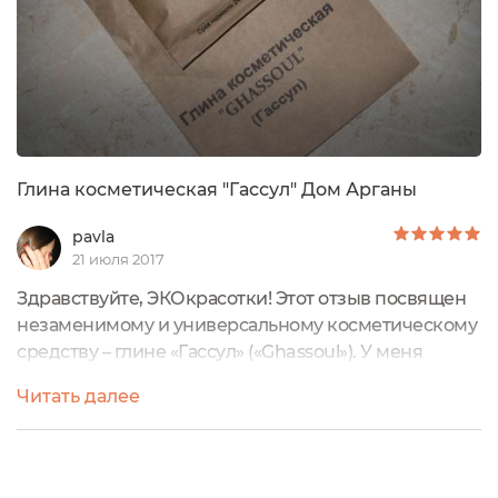
Глина косметическая "Гассул" Дом Арганы
pavla
21 июля 2017
Здравствуйте, ЭКОкрасотки! Этот отзыв посвящен
незаменимому и универсальному косметическому
средству – глине «Гассул» («Ghassoul»). У меня
продукт объемом 50 г. «Дом Арганы». Есть другие
Читать далее
формы выпуска: 300 г. и 1 кг.Напоминаю, что гассул
– это вулканическая глина родом из Марокко. В ней
высокое содержание: кремния, железа, магния,
цинка, натрия, калия. Всем этим она щедро