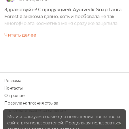
Здравствуйте! С продукцией Ayurvedic Soap Laura
Forest я знакома давно, хоть и пробовала не так
много)Но эта косметика меня сразу же зацепила
своей душевностью! От каждого средства так и
Читать далее
веет теплом, а уж как прекрасно оформляются
посылочки - травки , цветочки, листочки,
открыточки)Да и упаковка самих средств выглядит
очень приятно - что пробники, что мини , что
полноразмерки)Сегодня...
Реклама
Контакты
О проекте
Правила написания отзыва
Пользовательское соглашение
Мы используем cookie для повышения полезности
сайта для пользователей. Продолжая пользоваться