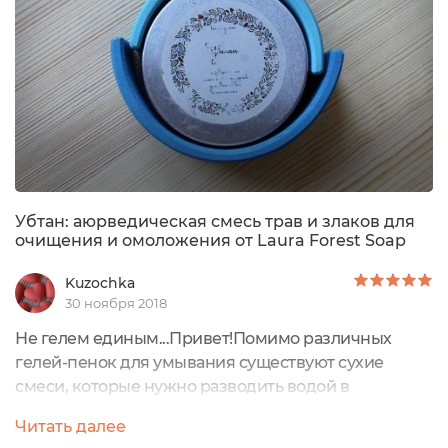
Убтан: аюрведическая смесь трав и злаков для
очищения и омоложения от Laura Forest Soap
Kuzochka
30 ноября 2018
Не гелем единым...Привет!Помимо различных
гелей-пенок для умывания существуют сухие
смеси, которые нужно разводить водой в
количестве, необходимом для однократного
Читать далее
использования. Я расскажу об Убтане от Laura