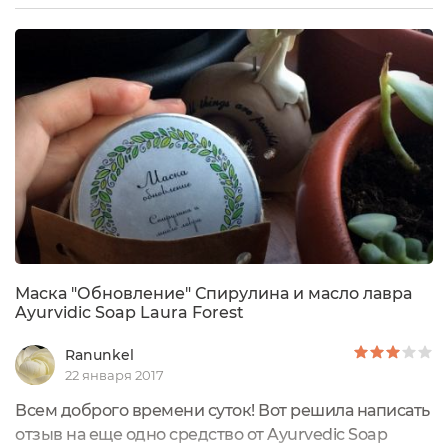
Forest Soap. Средство находится в металлической
банке с закручивающейся крышкой.На крышке
есть насечки, препятствующие скольжению.На дне
банки указано название средства, состав, способ
применения,...
Маска "Обновление" Спирулина и масло лавра
Ayurvidic Soap Laura Forest
Ranunkel
22 января 2017
Всем доброго времени суток! Вот решила написать
отзыв на еще одно средство от Ayurvedic Soap