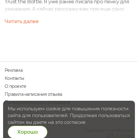
Trust the Bottle. Я уже ранее писала про пенку для
умывания. А сейчас расскажу вам про еще одно
очень классное средство, которое совершенно
Читать далее
точно необходимо всем мамам и тем, кто желает
без помощи операций оживить область декольте
Подтягивающий и гармонизирующий очертания
крем для груди и зоны декольте Trust the Bottle Я
уже давно и очень осознанно подхожу...
Реклама
Контакты
О проекте
Правила написания отзыва
Пользовательское соглашение
Мы используем cookie для повышения полезности
сайта для пользователей. Продолжая пользоваться
сайтом вы даете на это согласие.
Сделано с любовью!
Хорошо