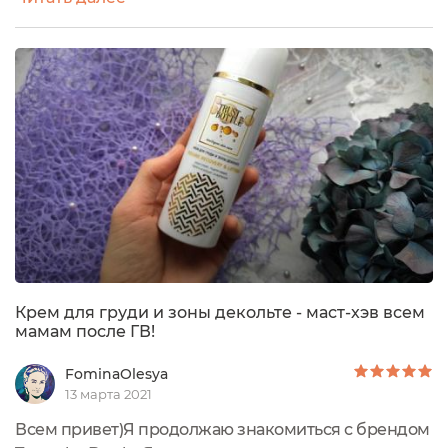
перепробовала все кремы в натуральном сегменте
рынка.Сегодня расскажу оVOLUME RECOVERY &
LIFTINGКРЕМ ДЛЯ ГРУДИ, ШЕИ И ЗОНЫ ДЕКОЛЬТЕ
от бренда Trust the bottleДля такой деликатной
зоны и сложной миссии крем просто не может...
Крем для груди и зоны декольте - маст-хэв всем
мамам после ГВ!
FominaOlesya
13 марта 2021
Всем привет)Я продолжаю знакомиться с брендом