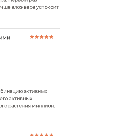
учше алоэ вера успокоит
тся не только в отпуске.
 ими
омбинацию активных
его активных
ного растения миллион.
M! Отдушка геля