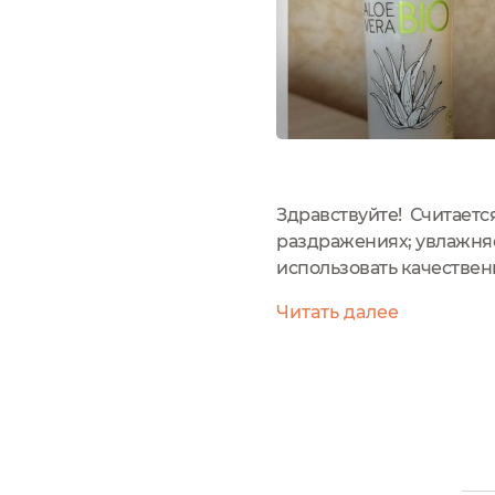
Здравствуйте! Считается
раздражениях; увлажняет
использовать качественн
а внешне похожий на не
Читать далее
расскажу и покажу...