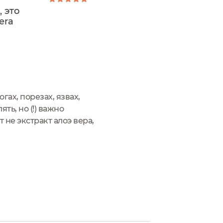
 это
era
гах, порезах, язвах,
ть, но (!) важно
 не экстракт алоэ вера,
лезный.Сегодня я