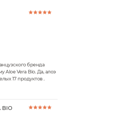
ранцузского бренда
 Aloe Vera Bio. Да, алоэ
елых 17 продуктов .
ляется основным и
 BIO