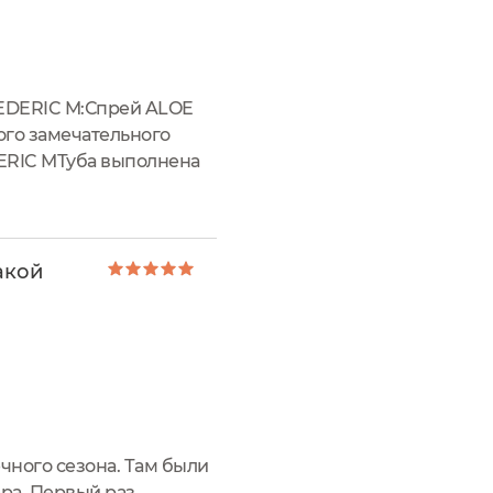
REDERIC M:Спрей ALOE
ого замечательного
DERIC MТуба выполнена
шке имеется гарантия
акой
чного сезона. Там были
ера. Первый раз