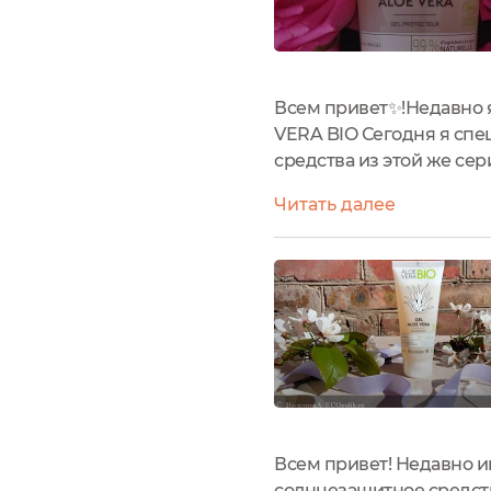
Всем привет✨!Недавно 
VERA BIO Сегодня я сп
средства из этой же с
из мягкого полупрозра
Читать далее
первого вскрытия в виде
Всем привет! Недавно и
солнцезащитное средство