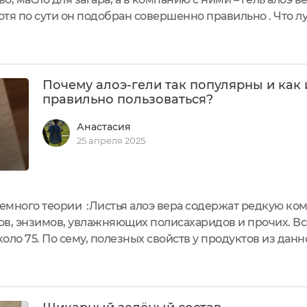
отя по сути он подобран совершенно правильно . Что л
ит регенерацию? Хотя такой гель, конечно же, пригоди
Почему алоэ-гели так популярны и как
правильно пользоваться?
Анастасия
25 апреля 2025
немного теории :Листья алоэ вера содержат редкую к
в, энзимов, увлажняющих полисахаридов и прочих. Вс
коло 75. По сему, полезных свойств у продуктов из дан
многофункциональный гель Aloe Vera Bio от FREDERIC 
ать, она практически...