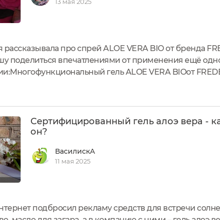
13 мая 2025
я рассказывала про спрей ALOE VERA BIO от бренда F
ешу поделиться впечатлениями от применения ещё одн
ерии:Многофункциональный гель ALOE VERA BIOот FRE
чного материала И оснащена откидной крышкой На кры
 запаянной...
Сертифицированный гель алоэ вера - к
он?
ВасилискА
11 мая 2025
нтернет подбросил рекламу средств для встречи солне
, масло для загара, а в компанию с ними – гель алоэ в