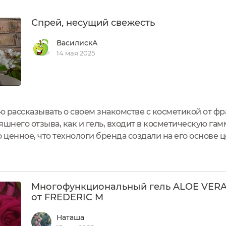
Спрей, несущий свежесть
ВасилискА
14 мая 2025
 рассказывать о своем знакомстве с косметикой от ф
яшнего отзыва, как и гель, входит в косметическую гамму
 ценное, что технологи бренда создали на его основе ц
едства с алоэ, а именно такие, в которых этот актив яв
Многофункциональный гель ALOE VERA
от FREDERIC M
Наташа