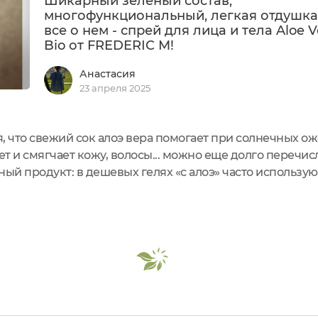
Шикарный зелёный состав,
многофункциональный, легкая отдушка,
все о нем - спрей для лица и тела Aloe V
Bio от FREDERIC M!
Анастасия
23 апреля 2025
, что свежий сок алоэ вера помогает при солнечных ожо
 и смягчает кожу, волосы... можно еще долго перечисля
ый продукт: в дешевых гелях «с алоэ» часто используют
го мальтодекстрин – он дешевый и далеко не такой по