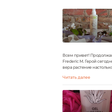
Всем привет! Продолжаю
Frederic M. Герой сегодн
вера растение настолько
Причем это не просто ср
Читать далее
находится на...