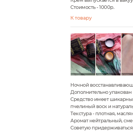
Крем выпускается в ваку
Стоимость - 1000р.
К товару
Ночной восстанавливающий
Дополнительно упакован 
Средство имеет шикарный,
пчелиный воск и натурал
Текстура - плотная, масля
Аромат нейтральный, сме
Советую придерживаться 