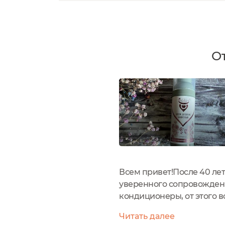
О
Всем привет!После 40 лет
уверенного сопровождения
кондиционеры, от этого вс
выглядит тусклой, плотно
Читать далее
защитный крем с розой...