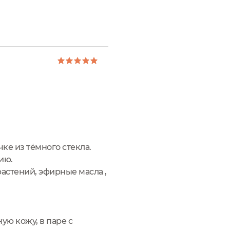
ке из тёмного стекла.
ию.
астений, эфирные масла ,
ю кожу, в паре с