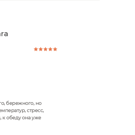
ra
го, бережного, но
мператур, стресс,
, к обеду она уже
рассказать про дневной