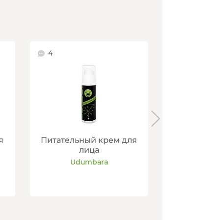
4
3
я
Питательный крем для
Противово
лица
к
Udumbara
Udu