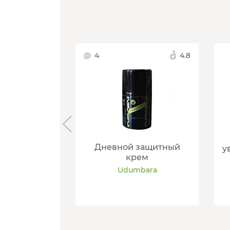
4
4.8
Дневной защитный
у
крем
Udumbara