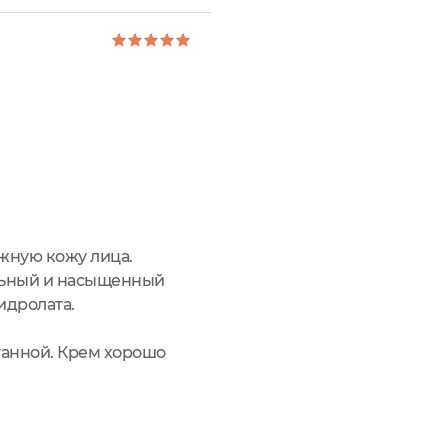
жную кожу лица.
ельный и насыщенный
идролата.
танной. Крем хорошо