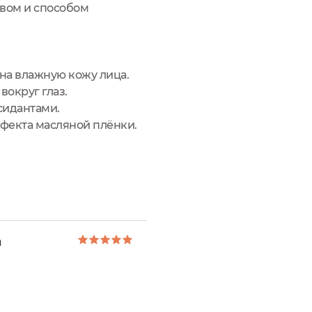
авом и способом
 на влажную кожу лица.
вокруг глаз.
сидантами.
ффекта масляной плёнки.
a