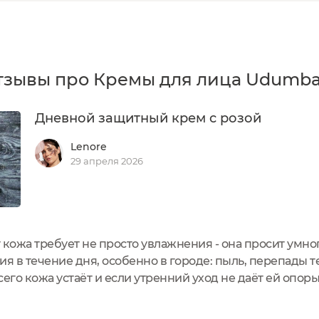
тзывы про Кремы для лица Udumba
Дневной защитный крем с розой
Lenore
29 апреля 2026
 кожа требует не просто увлажнения - она просит умно
 в течение дня, особенно в городе: пыль, перепады те
его кожа устаёт и если утренний уход не даёт ей опоры
й, без свечения. Именно поэтому я хотела бы сегодня 