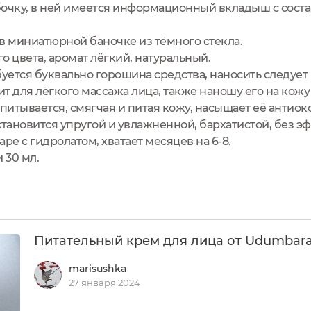
бочку, в ней имеется информационный вкладыш с сост
в миниатюрной баночке из тёмного стекла.
о цвета, аромат лёгкий, натуральный.
уется буквально горошина средства, наносить следует
т для лёгкого массажа лица, также наношу его на кожу 
итывается, смягчая и питая кожу, насыщает её антиок
тановится упругой и увлажненной, бархатистой, без э
ре с гидролатом, хватает месяцев на 6-8.
 30 мл.
Питательный крем для лица от Udumbar
marisushka
27 января 2024