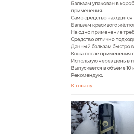
Бальзам упакован в коро
применения.
Само средство находится 
Бальзам красивого жёлтог
На одно применение треб
Средство отлично подходи
Данный бальзам быстро вп
Кожа после применения с
Использую через день в па
Выпускается в объёме 10 и
Рекомендую.
К товару