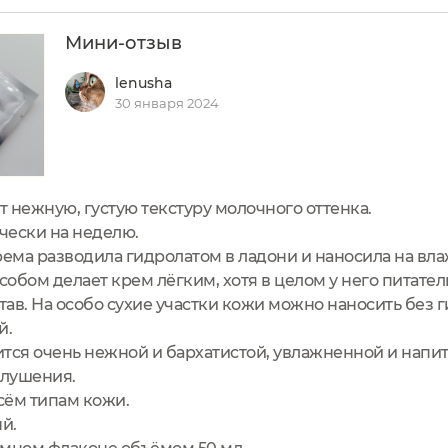
Мини-отзыв
lenusha
30 января 2024
нежную, густую текстуру молочного оттенка.
чески на неделю.
ема разводила гидролатом в ладони и наносила на вла
собом делает крем лёгким, хотя в целом у него питат
ав. На особо сухие участки кожи можно наносить без г
й.
ится очень нежной и бархатистой, увлажненной и напи
елушения.
сём типам кожи.
й.