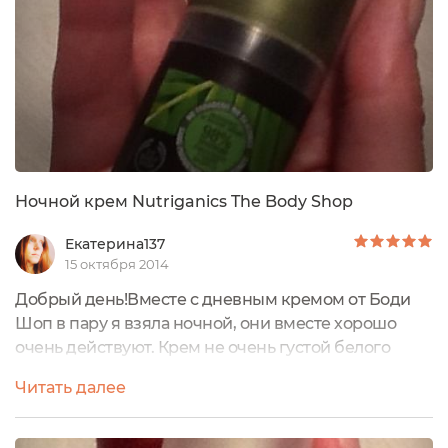
Ночной крем Nutriganics The Body Shop
Екатерина137
15 октября 2014
Добрый день!Вместе с дневным кремом от Боди
Шоп в пару я взяла ночной, они вместе хорошо
очень действуют. Крем не очень густой белого
цвета, впитывается в секунды, питает, увлажняет,
Читать далее
разглаживает мелкие морщинки. Вся серия
NUTRIGANICS состоит из органических
ингредиентов на 98% процентов,