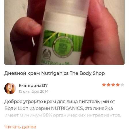
сертифицирована ECOCERT и не содержит
парабены и силиконы. Серия подходит для кожи с
первыми возрастными изменениями,...
Дневной крем Nutriganics The Body Shop
Екатерина137
15 октября 2014
Доброе утро)Это крем для лица питательный от
Боди Шоп из серии NUTRIGANICS, эта линейка
имеет минимум 98% органических ингредиентов,
не содержит парабены и силиконы!Я взяла на
Читать далее