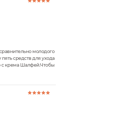
т сравнительно молодого
 пять средств для ухода
во с крема Шалфей.Чтобы
жно приобрести таким