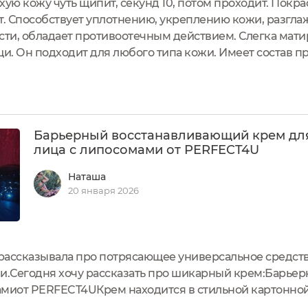
хую кожу чуть щипит, секунд 10, потом проходит. Покра
ет. Способствует уплотнению, укреплению кожи, разг
ти, обладает противоотечным действием. Слегка матир
и. Он подходит для любого типа кожи. Имеет состав п
Барьерный восстанавливающий крем дл
лица с липосомами от PERFECT4U
Наташа
20 января 2026
рассказывала про потрясающее универсальное средс
и.Сегодня хочу рассказать про шикарный крем:Барье
амиот PERFECT4UКрем находится в стильной картонной
димая информация о средстве Наверху удобная линия