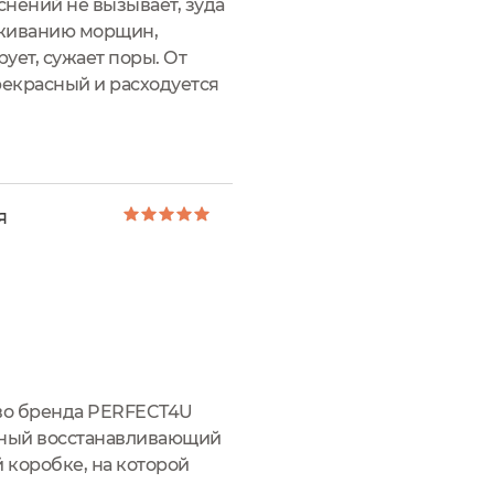
снений не вызывает, зуда
лаживанию морщин,
ует, сужает поры. От
рекрасный и расходуется
я
тво бренда PERFECT4U
рный восстанавливающий
 коробке, на которой
 разрыва:Открываем