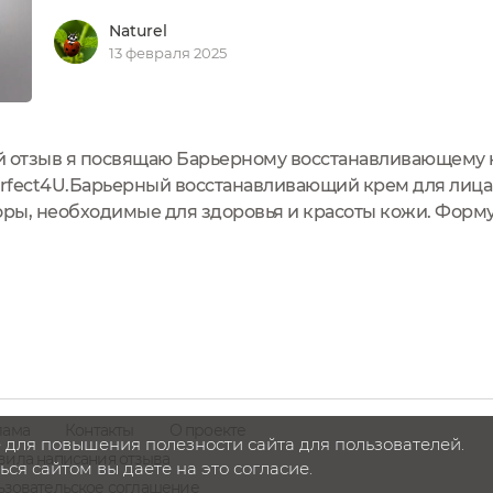
Naturel
13 февраля 2025
й отзыв я посвящаю Барьерному восстанавливающему к
rfect4U.Барьерный восстанавливающий крем для лица
торы, необходимые для здоровья и красоты кожи. Форм
компонентов способствует глубокому увлажнению и п
е влаги, питает кожу без утяжеления,...
лама
Контакты
О проекте
 для повышения полезности сайта для пользователей.
вила написания отзыва
ся сайтом вы даете на это согласие.
ьзовательское соглашение