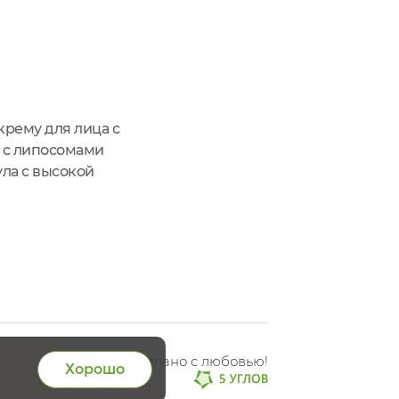
рему для лица с
 с липосомами
ула с высокой
репятствует
Сделано с любовью!
Хорошо