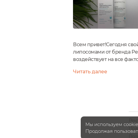
Всем привет!Сегодня сво
липосомами от бренда Pe
воздействует на все фак
концентрацией активных 
Читать далее
трансэпидермальной потер
Рек
Мы используем cookie
Пра
Продолжая пользовать
Пол