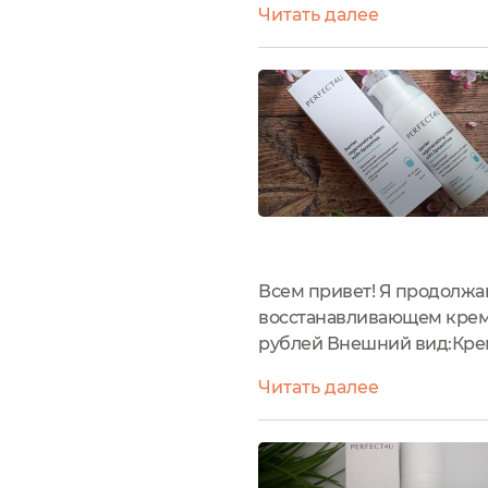
Читать далее
картонную коробку:Флако
Всем привет! Я продолжа
восстанавливающем креме
рублей Внешний вид:Крем
боковых гранях коробки 
Читать далее
Coco-Caprylate, Potassium C