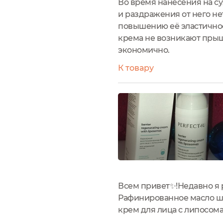
Во время нанесения на су
и раздражения от него н
повышению её эластичнос
крема не возникают прыщ
экономично.
К товару
Всем привет✨!Недавно я 
Рафинированное масло ш
крем для лица с липосом
представлена вся необхо