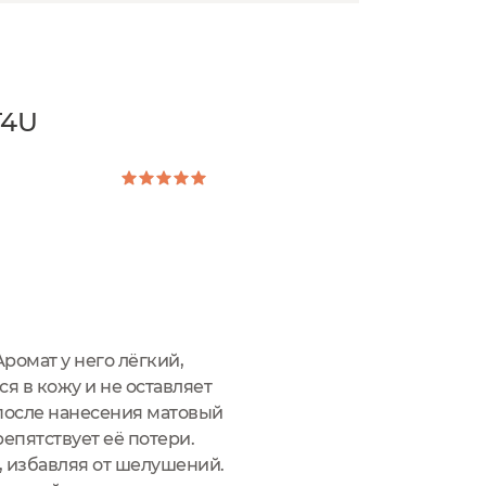
T4U
Аромат у него лёгкий,
я в кожу и не оставляет
 после нанесения матовый
епятствует её потери.
ь, избавляя от шелушений.