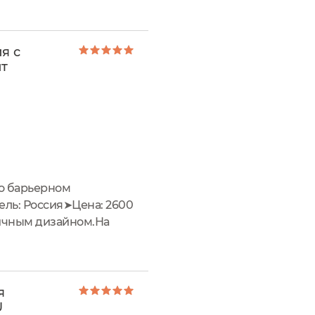
я с
ит
 о барьерном
ль: Россия➤Цена: 2600
ничным дизайном.На
 состав.Состав:Aqua,
я
U