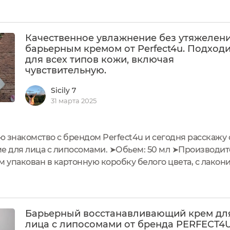
н выдержан...
Качественное увлажнение без утяжелени
барьерным кремом от Perfect4u. Подход
для всех типов кожи, включая
чувствительную.
Sicily 7
31 марта 2025
ю знакомство с брендом Perfect4u и сегодня расскажу
 для лица с липосомами. ➤Обьем: 50 мл ➤Производите
 упакован в картонную коробку белого цвета, с лако
указана вся необходимая информация о креме, включая
etyl...
Барьерный восстанавливающий крем дл
лица с липосомами от бренда PERFECT4