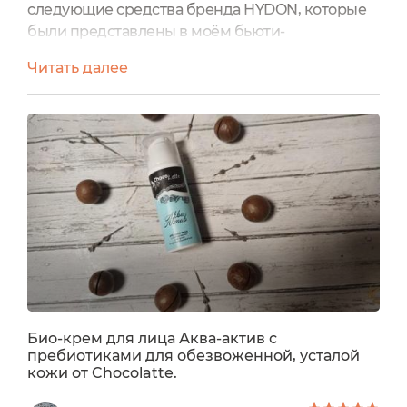
следующие средства бренда HYDON, которые
были представлены в моём бьюти-
боксе:Дневной крем для лица Сыворотка для
Читать далее
век Сыворотка для лица А сегодня поделюсь
впечатлениями от применения последнего
крема в данном наборе:Антиоксидантный
водородный ночной крем для лица от
HYDONНочной крем находится в стильной
картонной коробке белого цвета с
металлическими элементами...
Био-крем для лица Аква-актив с
пребиотиками для обезвоженной, усталой
кожи от Chocolatte.