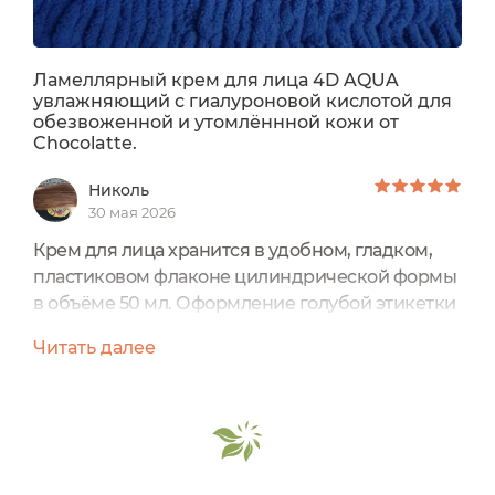
Ламеллярный крем для лица 4D AQUA
увлажняющий с гиалуроновой кислотой для
обезвоженной и утомлённной кожи от
Chocolatte.
Николь
30 мая 2026
Крем для лица хранится в удобном, гладком,
пластиковом флаконе цилиндрической формы
в объёме 50 мл. Оформление голубой этикетки
минималистичное, без каких - либо
Читать далее
орнаментов, вензелёчков, рисунков и линий.
Такой цвет ассоциируется с увлажнением.Вся
необходимая информация про этот уходовый
продукт указана на влагоустойчивой наклейке,
приклеенной на флакончик.Дата изготовления:
12.01.26.Годен до: 12.07.27....