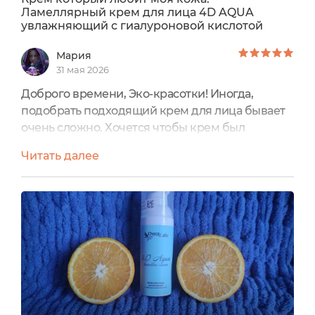
Ламеллярный крем для лица 4D AQUA
увлажняющий с гиалуроновой кислотой
Мария
31 мая 2026
Доброго времени, Эко-красотки! Иногда,
подобрать подходящий крем для лица бывает
очень сложно. Хочется чтобы крем был
эффективным, подходил для всех типов кожи (у
Читать далее
меня комбинированная кожа и то, что
подходит для одной зоны, не всегда подходит
для другой), с натуральным составом, в удобной
упаковке, стоил недорого... А главное, чтобы
кожа его приняла. Таким кремом для меня
стал Ламеллярный крем...