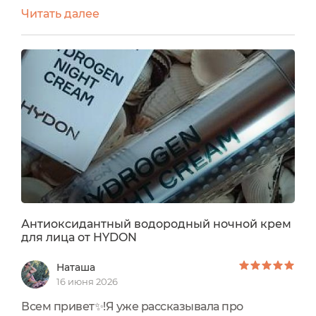
разумная забота о здоровье кожи. Они создают
Читать далее
естественный барьер против лучей,
одновременно питая и успокаивая лицо без
ощущения липкой плёнки. Поэтому мой
сегодняшний отзыв будет посвящён одному из
таких полезных средств Итак, речь пойдёт
проСолнцезащитный крем для лица “Sun...
Антиоксидантный водородный ночной крем
для лица от HYDON
Наташа
16 июня 2026
Всем привет✨!Я уже рассказывала про