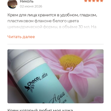
Николь
02 июня 2026
Крем для лица хранится в удобном, гладком,
пластиковом флаконе белого цвета
цилиндрической формы, в объёме 30 мл. На
флакончик наклеена влагоустойчивая
Читать далее
наклейка, в которой больше всего преобладает
бирюзовый цвет, который ассоциируется с
увлажнением у меня. Но и есть чуть чёрного
цвета и серого, которые добавляют изящества,
строгости и элегантности этикетке, по - моему
мнению. Имеется небольшой красивый...
Крем который любит моя кожа.