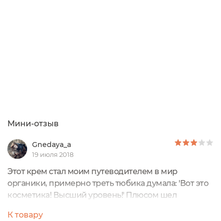
идеально!Преимущества:- Экономичность: за
полгода использования крема, почти...
Мини-отзыв
Gnedaya_a
19 июля 2018
Этот крем стал моим путеводителем в мир
органики, примерно треть тюбика думала: 'Вот это
косметика! Высший уровень!' Плюсом шел
неповторимый ягодный запах...
К товару