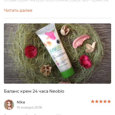
отзыв будет на круглосуточное средство - Крем 24
часа "Баланс" от NeobioЯ уже не раз писала о своей
Читать далее
любви к универсальным средствам, а недавно
обстоятельства усложнили мне задачу, мне
понадобился крем в маленькой, легкой и удобной
упаковке, который заменит собой и дневной и
ночной уход за кожей,...
Баланс крем 24 часа Neobio
Nika
16 января 2018