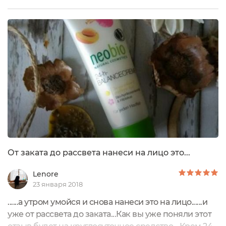
Все мы помним, что лучшее - враг хорошего. Что
же произошло? Мне дали на пробу крем Айва DH...
И тут я заподозрила, что плёнки на лице быть не
должно, а после NeoBio есть. Минута и у меня есть
средство для пяточек! Увы, подскользнувшись пару
раз, я подарила остатки даме, менее искушённой.
Больше с тюбиком не влстречалась, но слышала
приятные речи в его сторону.
От заката до рассвета нанеси на лицо это...
Lenore
23 января 2018
......а утром умойся и снова нанеси это на лицо......и
уже от рассвета до заката...Как вы уже поняли этот