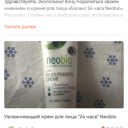
Здравствуйте, Экоголики! Хочу поделиться своим
мнением о креме для лица «Баланс 24 часа Neobio».
Расскажу, почему же я выбрала крем этой фирмы и
чем он мне понравился. Немного о производителе:
Читать далее
это немецкая компания LOGOCOS Naturkosmetik
AG. Мне очень нравиться их философия и наличие
международных био-сертификатов. А также то, что
немецкий бренд заботится об окружающей среде,
создавая экологически...
Увлажняющий крем для лица "24 часа" Neobio