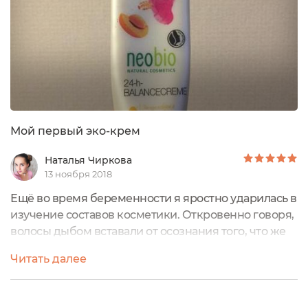
Мой первый эко-крем
Наталья Чиркова
13 ноября 2018
Ещё во время беременности я яростно ударилась в
изучение составов косметики. Откровенно говоря,
волосы дыбом вставали от осознания того, что же
пихают в привычные всем средства ухода масс-
Читать далее
маркета!Так, путём исследований, наткнулась на
бренд NeoBio. Заказала этот чудо-крэм.И была в
восторге! Для моей нормальной кожи подошёл