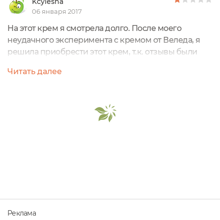
Kcylesha
06 января 2017
На этот крем я смотрела долго. После моего
неудачного эксперимента с кремом от Веледа, я
решила приобрести этот крем, т.к. отзывы были
неплохие.Крем от немецкого производителя
Читать далее
содержится в пластиковой тубе, с удобной
крышечкой, которая позволяет хранить крем
"стоя".У крем хороший состав, который я перед
покупкой изучила вдоль и поперек. Меня опять
смутило словосочетание "эфирные масла". Почему-
то...
Реклама