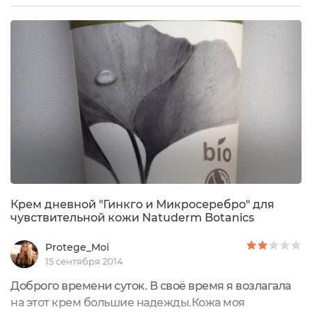
рекомендовал производитель, на чистую кожу
тонким слоем. Но он у меня после нанесении
вызвал зуд кожи и покраснения. Крем очень плохо
впитывается, оставляя белые разводы на лице,...
Крем дневной "Гинкго и Микросеребро" для
чувствительной кожи Natuderm Botanics
Protege_Moi
15 сентября 2014
Доброго времени суток. В своё время я возлагала
на этот крем большие надежды.Кожа моя