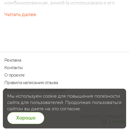
комбинированная, зимой (а использовала я его
именно в зимне-весенний период) склонная к
Читать далее
сухости и обезвоженная. Постоянные шелушинки
на лбу, носу, вокруг рта и на яблочках
щек. Использовать продукцию, напичканную
силиконами, парабенами и прочей химией крайне
не хотелось. Также бюджет давал понять, что на
дорогой...
Реклама
Контакты
О проекте
Правила написания отзыва
Пользовательское соглашение
Мы используем cookie для повышения полезности
сайта для пользователей. Продолжая пользоваться
сайтом вы даете на это согласие.
Сделано с любовью!
Хорошо