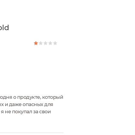
old
годня о продукте, который
ых и даже опасных для
я не покупал за свои
 привет тебе если ты меня