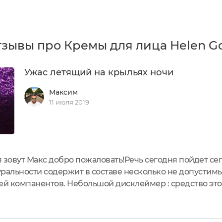
зывы про Кремы для лица Helen G
Ужас летящий на крыльях ночи
Максим
11 июля 2019
 зовут Макс добро пожаловать!Речь сегодня пойдет се
уральности содержит в составе несколько не допустим
й компанентов. Небольшой дисклеймер : средство это 
алось оно мне в подарок от экоблогера Татиси.( Танюха