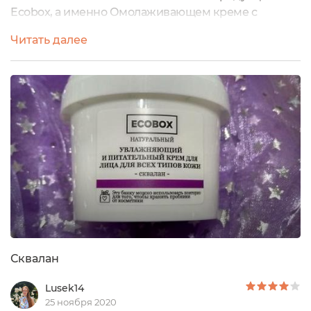
Ecobox, а именно Омолаживающем креме с
витамином АОписание от
Читать далее
производителя:Натуральный омолаживающий
крем для лица "Витамин А" с лифтинг-эффектом
борется с шелушением кожи, уменьшает
выраженность морщин, подтягивает контуры лица.
Средство обладает легкой текстурой, поэтому
быстро впитывается.Объем: 120 мл, стоимость...
Сквалан
Lusek14
25 ноября 2020