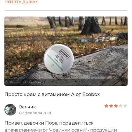
Читать далее
подходит, я просто ищу что-то более подходящее.
Но тут что-то пошло не так. Бренд Ecobox привлёк
меня своими натуральными составами и не
самыми высокими ценами( хотя и дешевой я
косметику не назову). Что-то, из того...
Просто крем с витамином А от Еcobox
Венчик
02 февраля 2021
Привет, девочки Пора, пора делиться
впечатлениями от 'новинки осени' - продукции