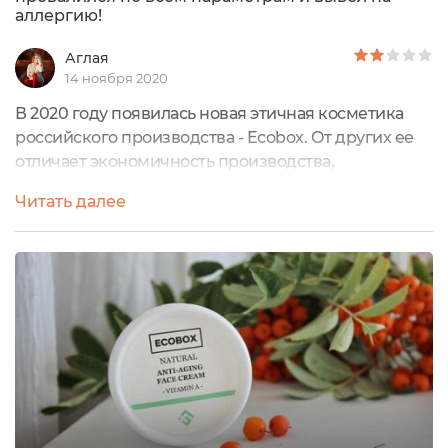
аллергию!
Аглая
14 ноября 2020
В 2020 году появилась новая этичная косметика
российского производства - Ecobox. От других ее
отличает экономичность производства,
единообразие ингредиентов для составов,
Читать далее
минимализм в упаковках и маркетинге. В целом
получилось что-то, заслуживающее нашего с вами
внимания, хотя и не супер-открытие в мире ухода.
Но стремление было и не к этому, а к созданию
продукции, наиболее доступной по цене. Давайте...