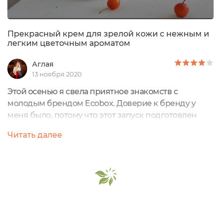
Прекрасный крем для зрелой кожи с нежным и
легким цветочным ароматом
Аглая
13 ноября 2020
Этой осенью я свела приятное знакомств с
молодым брендом Ecobox. Доверие к бренду у
меня было, потому что этот запуск подготовлен
моими любимыми Organic Zone;)В 2020-м мир
Читать далее
начал стремительно меняться, выросли цены на
все ингредиенты, которые используются в
косметическом производстве. Мы решили создать
что-то максимально доступное и качественное.
Долго думали, как это возможно, когда дорожает
абсолютно...