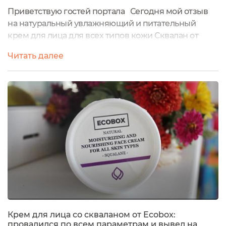
Приветствую гостей портала Сегодня мой отзыв
на натуральный увлажняющий и питательный
крем для лица для всех типов кожи Сквалан от
бренда Ecobox. Ecobox новый бренд натуральной,
Читать далее
недорогой, действующей косметики.Продукция
бренда находится в одинаковой таре объемом 120
мл., её можно сдать на переработку вместе с
наклейкой. А можно использовать повторно, на
каждом средстве производитель предлагает...
Крем для лица со скваланом от Ecobox:
провалился по всем параметрам и вывел на