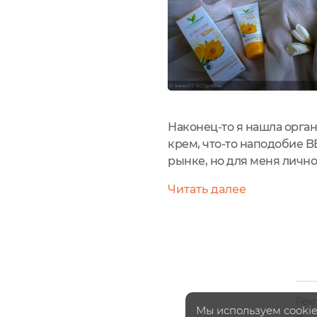
Наконец-то я нашла орга
крем, что-то наподобие B
рынке, но для меня лично
насыщенные составы. Кос
Читать далее
знаком Vegan (кроме...
Рек
Мы используем cookie