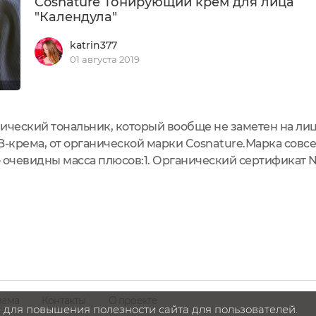
Cosnature Тонирующий крем для лица
"Календула"
katrin377
01 августа 2019
нический тональник, который вообще не заметен на л
B-крема, от органической марки Cosnature.Марка совс
 очевидны масса плюсов:1. Органический сертификат N
метика не тестируется на животных. Почти все средс
лама
Контакты
О проекте
 для повышения полезности сайта для пользователей.