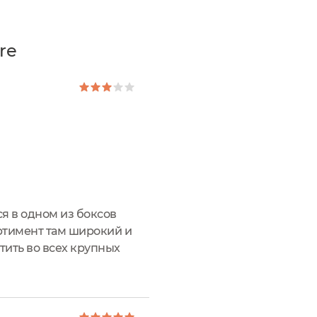
re
я в одном из боксов
ортимент там широкий и
тить во всех крупных
средство. Крем в