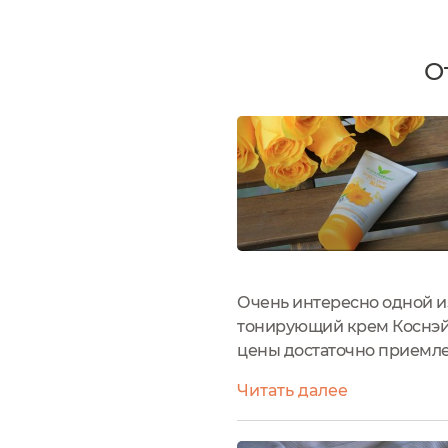
О
Очень интересно одной и
тонирующий крем Коснэйч
цены достаточно приемле
магазинах. У меня был де
Читать далее
картонной коробочке,...