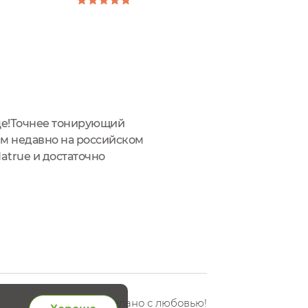
ице!Точнее тонирующий
ем недавно на российском
atrue и достаточно
тва промаркированы
Сделано с любовью!