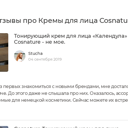
тзывы про Кремы для лица Cosnatu
Тонирующий крем для лица «Календула»
Cosnature - не мое.
Stucha
04 сентября 2019
з первых знакомиться с новыми брендами, мне досталс
е. До этого даже не слышала про них. Оказалось, асс
мые для немецкой косметики. Сейчас можете их встре
коративный бокс, поэтому логично, что там было такое 