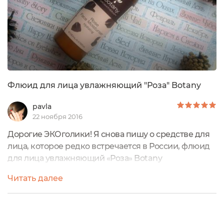
Флюид для лица увлажняющий "Роза" Botany
pavla
22 ноября 2016
Дорогие ЭКОголики! Я снова пишу о средстве для
лица, которое редко встречается в России, флюид
для лица увлажняющий «Роза» Botany
Aromatherapy. Если вы увидите на стеллаже в
Читать далее
магазине продукцию этой австралийской марки,
обратите на нее внимание. Бренд гораздо чаще
встречается в Европе, или его продукты можно
заказать в зарубежных интернет-магазинах, в том