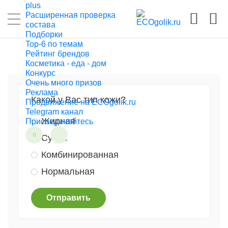
plus
Расширенная проверка
состава
Подборки
Top-6 по темам
Рейтинг брендов
Косметика - еда - дом
Конкурс
Очень много призов
Реклама
Какой у Вас тип кожи?
Продвижение на ECOgolik.ru
Telegram канал
Жирная
Присоединяйтесь
Сухая
Комбинированная
Нормальная
Отправить