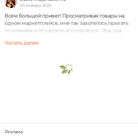
20 января 2025
Всем большой привет! Просматривая товары на
одном маркетплейсе, мне так захотелось прыгать
по комнате и от радости восторгаться - Ура, ура,
урааа!!! Как я ждала такое средство, чтобы оно
Читать далее
появилось в ассортименте бренда Siberina.И моё
желание совсем неожиданно воплотилось в жизнь!
Как хорошо мечтать, а потом радоваться.Конечно
же я сразу добавила в корзину этот товар,
получила, хорошо его протестировала...
Реклама