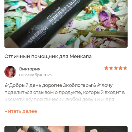
Отличный помощник для Мейкапа
Виктория
06 декабря 2025
🌸Добрый день дорогие Экоблогеры🌸🌸Хочу
поделиться отзывом о продукте, который входит в
косметичку практически любой девушки, для
повседневного использования🌸🌸Натуральный
Читать далее
консилер для лица 01 с маслом ши и комплексом
церамидов🌸🌸SIBERINA🌸НАТУРАЛЬНЫЙ
КОНСИЛЕР ДЛЯ ЛИЦА 01 С МАСЛОМ ШИ И