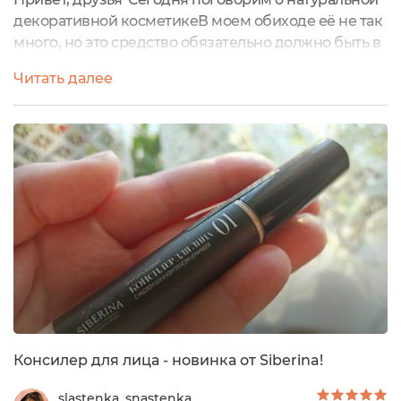
декоративной косметикеВ моем обиходе её не так
много, но это средство обязательно должно быть в
моей косметичкеПочему?Потому что оно базовое,
Читать далее
и это консилер И консилер не простой, сухой, а
жидкий кремовый)))ВстречайтеНатуральный
консилер для лица 01 с маслом ши и комплексом
церамидовSIBERINAЧто же он делает?помогает
деликатно скрыть темные круги под...
Консилер для лица - новинка от Siberina!
slastenka_snastenka