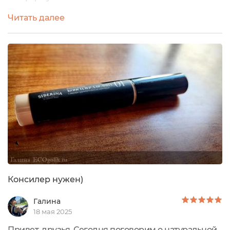
церамидов - кожа не только маскируется, но и
Читать далее
получает дополнительный уход.Текстура очень
приятная, кремовая, легко распределяется по
коже. Консилер отлично перекрывает
несовершенства, при этом не создавая эффекта
маски. Тон 01 идеально подошел для моей светлой
кожи - нет...
Консилер нужен)
Галина
18 мая 2025
Привет, друзья Сегодня поговорим о натуральной