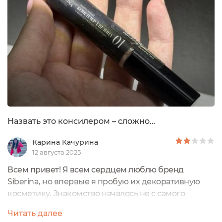
КОМПЛЕКСОМ ЦЕРАМИДОВ Натуральный и
естественный...
Назвать это консилером – сложно…
Карина Качурина
12 августа 2025
Всем привет! Я всем сердцем люблю бренд
Siberina, но впервые я пробую их декоративную
косметику. Знакомство началось не с самого
удачного продукта – консилера, хочу рассказать
Читать далее
почему. К внешнему виду нет никаких нареканий,