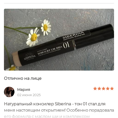
очень удобная форма консилера, напоминающая
блеск, еще и с кисточкой – мне нравится и
комфортно а использовании. Натуральный состав,
что очень редко можно встретить в декоративной...
Отлично на лице
Мария
02 июня 2025
Натуральный консилер Siberina - тон 01 стал для
меня настоящим открытием! Особенно порадовала
его формула с маслом ши и комплексом