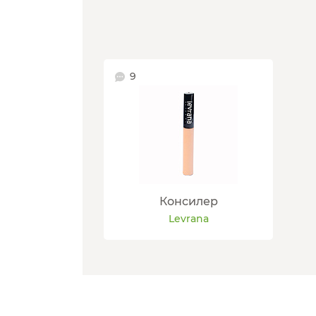
9
Консилер
Levrana