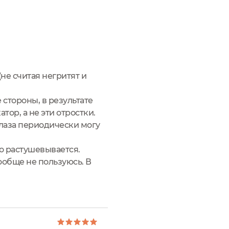
не считая негритят и
стороны, в результате
тор, а не эти отростки.
лаза периодически могу
о растушевывается.
ообще не пользуюсь. В