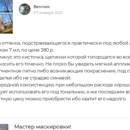
Венчик
07 января 2021
 оттенка, подстраивающегося практически под любой (
ом 7 мл, по цене 380 р.
нус это кисточка, щетинки которой топорщатся во все 
осить его точечно. Не плохо бы увидеть мягкий апплика
гментное пятно либо возникающие покраснения, под г
зделья ибо не страдаю синевой.
нородной консистенции, при небольшом расходе хорош
ет использовать его под тональник, я же последним в
тную цену можно приобрести ибо хватит его надолго.
Мастер маскировки!