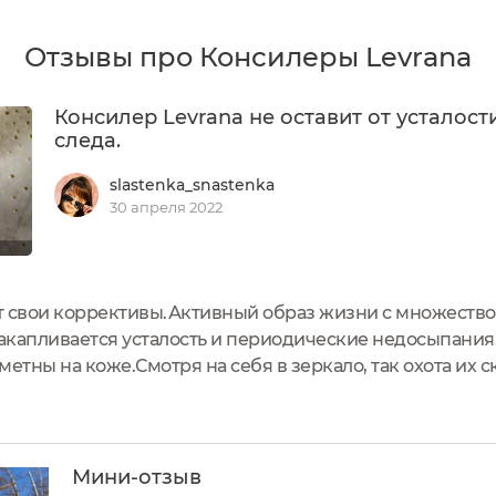
Отзывы про Консилеры Levrana
Консилер Levrana не оставит от усталост
следа.
slastenka_snastenka
30 апреля 2022
свои коррективы.Активный образ жизни с множеством д
акапливается усталость и периодические недосыпания
етны на коже.Смотря на себя в зеркало, так охота их с
да Levrana. Косметический продукт входил в состав А
Мини-отзыв