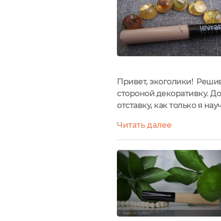
Привет, экоголики! Решив
стороной декоративку. До 
отставку, как только я н
таких отставников, а на 
Читать далее
всего,...