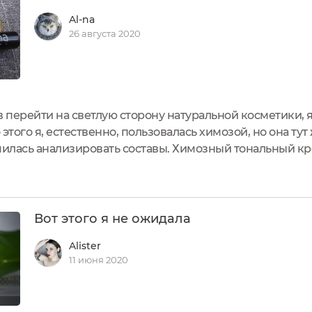
Al-na
26 августа 2020
 перейти на светлую сторону натуральной косметики, я
этого я, естественно, пользовалась химозой, но она ту
аучилась анализировать составы. Химозный тональный к
замену ему я купила консилер от Levrana.Это средство 
Вот этого я не ожидала
Alister
11 июня 2020