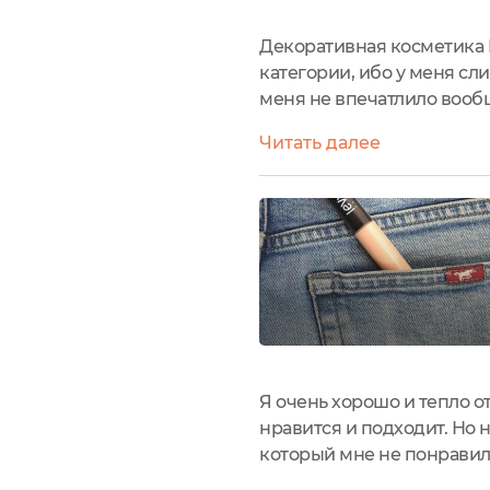
Декоративная косметика Le
категории, ибо у меня сли
меня не впечатлило вообще
немыслимое... Мне понрави
Читать далее
Я очень хорошо и тепло 
нравится и подходит. Но 
который мне не понравилс
меня уже немного странно