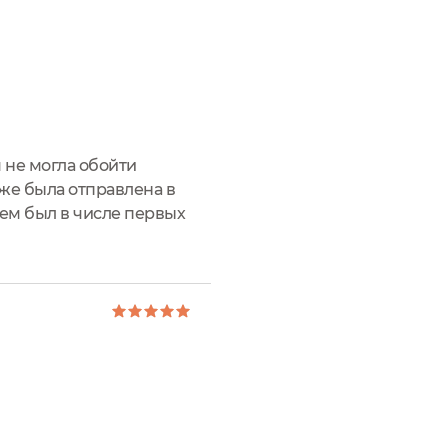
 не могла обойти
т же была отправлена в
рем был в числе первых
меня привлекло, прежде