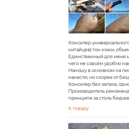
Консилер универсального
китайцев) тон кожи, объем
Единственный для меня ми
чего не совсем удобно нан
Наношу в основном на пи
нанести, но скорее от бе
Консилер без запаха, од
Производитель рекоменду
принципе за столь бюдже
К товару