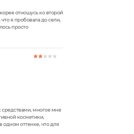
 скорее отношусь ко второй
 что я пробовала до сели,
илось просто
 мире, но учитывая...
х средствами, многое мне
ативной косметики,
в одном оттенке, что для
образие оттенков должно