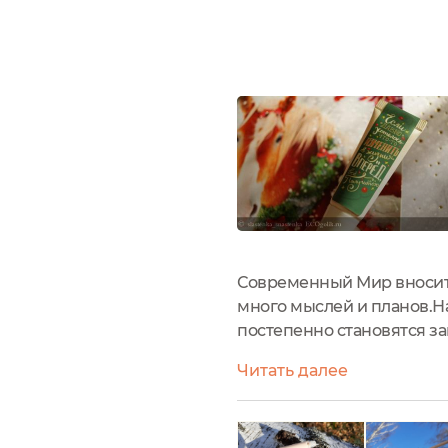
Современный Мир вносит 
много мыслей и планов.Н
постепенно становятся зам
поможет Консилер от брен
Читать далее
в 10 мл. расходовался...