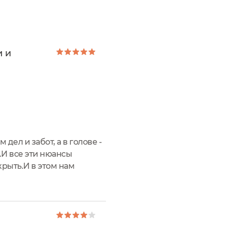
и и
ел и забот, а в голове -
.И все эти нюансы
крыть.И в этом нам
двент - календаря.Тюбик