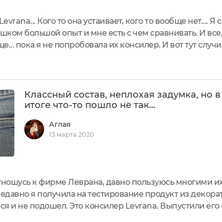
vrana... Кого то она устаивает, кого то вообще нет.... Я
шком большой опыт и мне есть с чем сравнивать. И все,
... пока я не попробовала их консилер. И вот тут случ
лся их консилер!Я не скажу, что это лучший консилер в
Классный состав, неплохая задумка, но в
итоге что-то пошло не так...
Аглая
13 марта 2020
отношусь к фирме Леврана, давно пользуюсь многими и
недавно я получила на тестирование продукт из декор
я и не подошел. Это консилер Levrana. Выпустили его 
, потому что кожа у нас у всех разного цвета, и разно