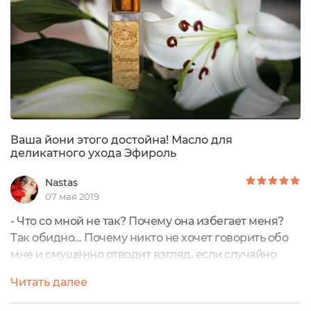
Ваша йони этого достойна! Масло для
деликатного ухода Эфироль
Nastas
07 мая 2019
- Что со мной не так? Почему она избегает меня?
Так обидно... Почему никто не хочет говорить обо
мне и смущённо отводит взгляд, если случайно
упоминает меня в разговоре? Либо презрительно
Читать далее
хохочет и оскорбляет самыми неприятными
словами, это ещё хуже. Почему ей так сложно