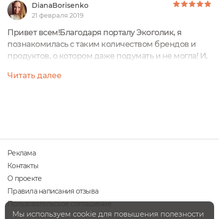
DianaBorisenko
21 февраля 2019
Привет всем!Благодаря порталу Экоголик, я
познакомилась с таким количеством брендов и
продуктов, о котором даже подумать и не могла! И,
иногда, кажется, что вот, наверное, и все....нет уже
Читать далее
больше такого продукта, который не был бы похож
на какой-нибудь до него (лучше или хуже, но
похож), как в этот момент, по закону вселенной,
обязательно появится что-то, что способно тебя
удивить.Так было с этим...
Реклама
Контакты
О проекте
Правила написания отзыва
Пользовательское соглашение
Мы используем cookie для повышения полезности