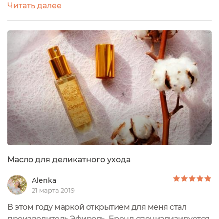
Читать далее
качественный уход , но и полноценную
ароматерапию! И я с этим, пожалуй, соглашусь)Я
вообще поклонница всевозможных масел! Лично
мне пользоваться ими как-то интереснее, чем
кремами, молочком и т.д. Я уже 6 лет как
прожженый Экоголик, повидала и
перепробовала...
Масло для деликатного ухода
Alenka
21 марта 2019
В этом году маркой открытием для меня стал
производитель Эфироль. Бренд специализируется