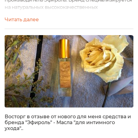
на натуральных высококачественных
косметических маслах с эффектом ароматерапии
Читать далее
для профессионального массажа и спа-программ, а
также для домашнего ухода. Первым маслом в
моем знакомстве стало - Средство интимного ухода
"Эфироль деликатный уход", которое представляет
собой смесь масел с экстрактами. Состав:
растительные...
Восторг в отзыве от нового для меня средства и
бренда "Эфироль" - Масла "для интимного
ухода"..