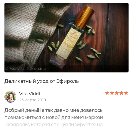
произносить моё имя, и слова застывают у неё на
языке? Она меня не любит... А я просто тоже хочу
заботы и любви. Я такая же часть...
Деликатный уход от Эфироль
Vita Viridi
25 марта 2019
Добрый день!Не так давно мне довелось
познакомиться с новой для меня маркой
"Эфироль", которая специализируется на
маслах.Производитель обещает не только