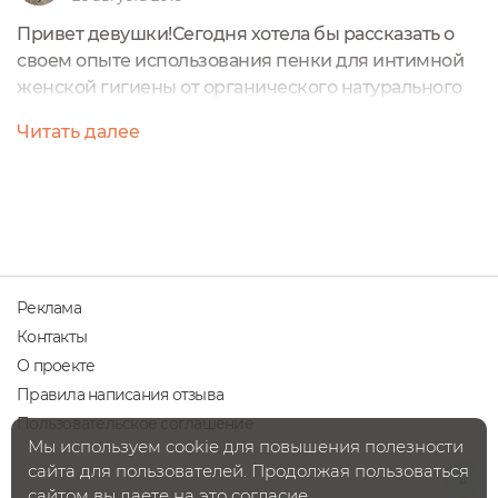
Привет девушки!Сегодня хотела бы рассказать о
своем опыте использования пенки для интимной
женской гигиены от органического натурального
бренда ANNA GALE. Бренд для был до этого не
Читать далее
знаком, но я часто встречала положительные
отзывы на эту косметику, к тому их натуральные
составы очень подкупали меня и мне конечно же
тоже очень хотелось попробовать эту
продукцию.Ко мне в руки попала пенка для
женской...
Реклама
Контакты
О проекте
Правила написания отзыва
Пользовательское соглашение
Мы используем cookie для повышения полезности
сайта для пользователей. Продолжая пользоваться
сайтом вы даете на это согласие.