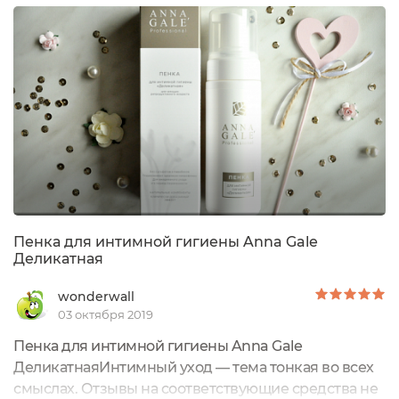
уже на протяжении нескольких месяцев -Пенка
для интимной гигиены «Деликатная» от
российского бренда Anna Galeдля девушек и
женщин детородного...
Пенка для интимной гигиены Anna Gale
Деликатная
wonderwall
03 октября 2019
Пенка для интимной гигиены Anna Gale
ДеликатнаяИнтимный уход — тема тонкая во всех
смыслах. Отзывы на соответствующие средства не