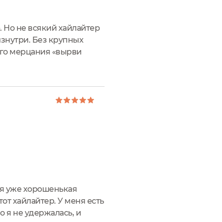
. Но не всякий хайлайтер
изнутри. Без крупных
ого мерцания «вырви
 который соответствует
ня уже хорошенькая
от хайлайтер. У меня есть
о я не удержалась, и