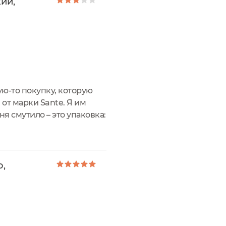
ий,
ую-то покупку, которую
 от марки Sante. Я им
я смутило – это упаковка:
хранность продукта, а...
о,