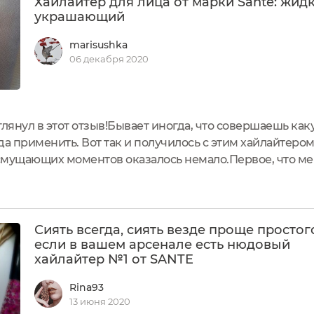
Хайлайтер для лица от марки Sante: жидк
украшающий
marisushka
06 декабря 2020
глянул в этот отзыв!Бывает иногда, что совершаешь как
да применить. Вот так и получилось с этим хайлайтером
 смущающих моментов оказалось немало.Первое, что мен
 какой-то другой упаковки, которая бы обеспечивала со
Сиять всегда, сиять везде проще простог
если в вашем арсенале есть нюдовый
хайлайтер №1 от SANTE
Rina93
13 июня 2020