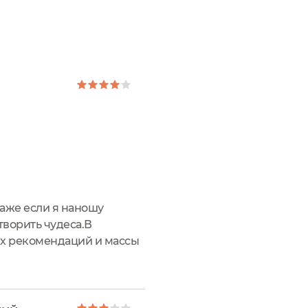
даже если я наношу
творить чудеса.В
ых рекомендаций и массы
 и вот он у