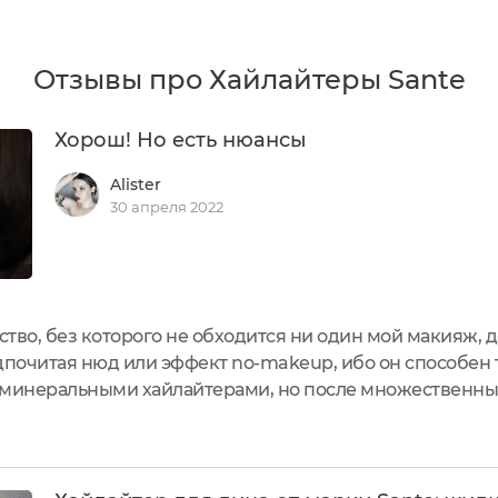
Отзывы про Хайлайтеры Sante
Хорош! Но есть нюансы
Alister
30 апреля 2022
дство, без которого не обходится ни один мой макияж, 
почитая нюд или эффект no-makeup, ибо он способен 
 минеральными хайлайтерами, но после множественн
 хайлайтер Sante в оттенке "Нюд", не смогла удержаться
а довольно...