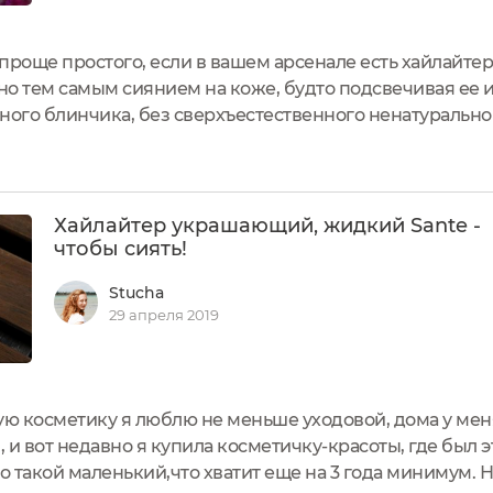
 проще простого, если в вашем арсенале есть хайлайтер
но тем самым сиянием на коже, будто подсвечивая ее 
рного блинчика, без сверхъестественного ненатуральн
ечь пойдет об отличнике моей косметички – Хайлайтере,
...
Хайлайтер украшающий, жидкий Sante -
чтобы сиять!
Stucha
29 апреля 2019
ю косметику я люблю не меньше уходовой, дома у ме
и вот недавно я купила косметичку-красоты, где был эт
его такой маленький,что хватит еще на 3 года минимум. Н