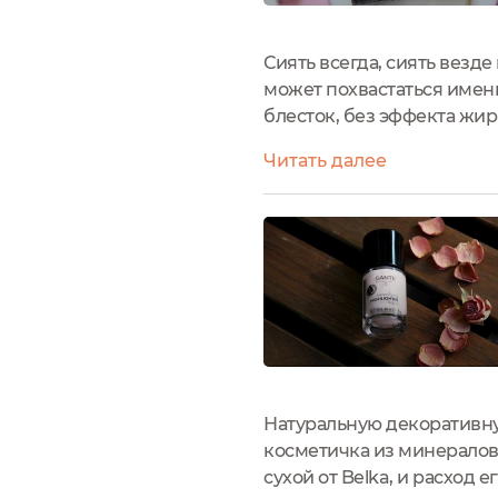
Сиять всегда, сиять везде
может похвастаться имен
блесток, без эффекта жи
глаз». Так вот, сегодня р
Читать далее
всем вышеперечисленным
Натуральную декоративну
косметичка из минералов, 
сухой от Belka, и расход 