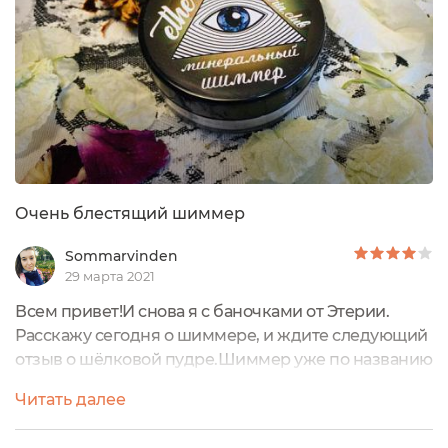
баночка люминайзера с красивым названием
Aurora....
Очень блестящий шиммер
Sommarvinden
29 марта 2021
Всем привет!И снова я с баночками от Этерии.
Расскажу сегодня о шиммере, и ждите следующий
отзыв о шёлковой пудре.Шиммер уже по названию
намекает о том, что будет блестеть, но вот
Читать далее
насколько сильно, в этом весь вопрос. Я так думала,
что шиммер деликатнее хайлайтера, но вроде как