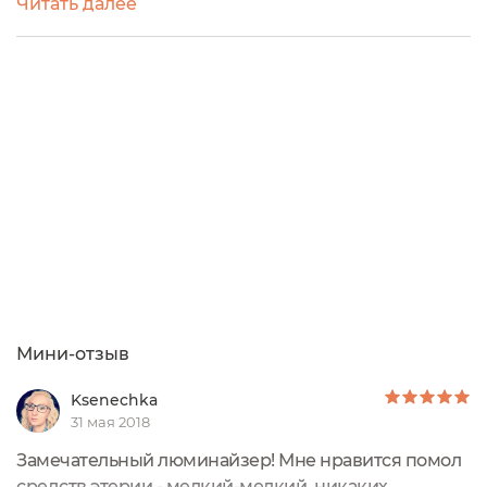
Читать далее
компонентов" типа силиконов и прочих замазок,
только чистые минералы, шёлк и натуральные
добавки. Начну с люминайзера Aurora.Для начала
небольшой дисклеймер: это средство компания
любезно предоставила мне на тестирование. В
своём...
Мини-отзыв
Ksenechka
31 мая 2018
Замечательный люминайзер! Мне нравится помол
средств этерии - мелкий-мелкий, никаких