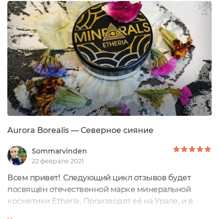
вышло, что он блестит чуть ли не мощнее. В итоге
область нанесения такого продукта у меня резко
сократилась со всего лица...
Aurora Borealis — Северное сияние
Sommarvinden
22 февраля 2021
Всем привет! Следующий цикл отзывов будет
посвящён отечественной марке минеральной
косметики Etheria. Производят её на Урале, и в
составе нет никаких "околоминеральных