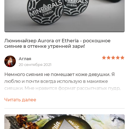
Люминайзер Aurora от Etheria - роскошное
сияние в оттенке утренней зари!
Аглая
20 сентября 2021
Немного сияния не помешает коже девушки. Я
люблю и почти всегда использую в макияже
сияшки. Мне нравится формат рассыпчатых пудр,
потому что такой шиммер очень легко незаметно и
Читать далее
деликатно растушевать на коже. а безопасный
состав - это тоже большой плюс. Как правило,
именно это отличает минеральную косметику от
любой другой.Сегодня в моей косметичке лежит