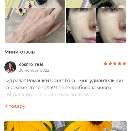
Мини-отзыв
cosmo_real
30 ноября 2022
Гидролат Ромашки Udumbara – мое удивительное
открытие этого года! Я перепробовала много
гидролатов этого растения, поэтому с
уверенностью могу сказать, что у Udumbara он
К товару
самый ароматный и насыщенный. Просто
невозможно им надышаться! Именно по этой
причине гидролат у меня быстро закончился, т.к. я
обливалась им целыми днями, чтобы насытиться