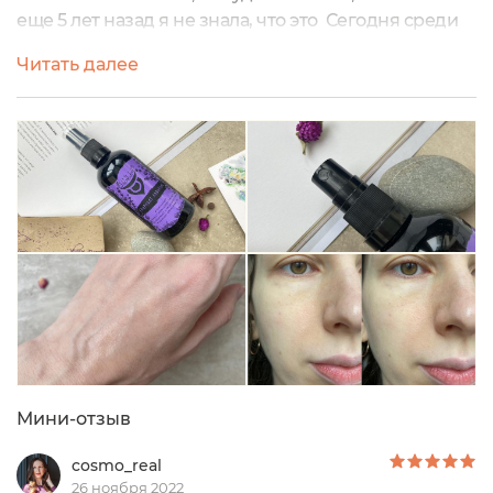
еще 5 лет назад я не знала, что это Сегодня среди
нас, девочек, уже тема гидролатов обсуждалась
Читать далее
100500 раз и тем не менее нам всем есть о чем еще
рассказать друг другу и сегодня я расскажу о
гидролате Ромашка от чудесной
Udumbara Гидролат незаменимый помощник и
универсальная палочка - выручалочка...
Мини-отзыв
cosmo_real
26 ноября 2022