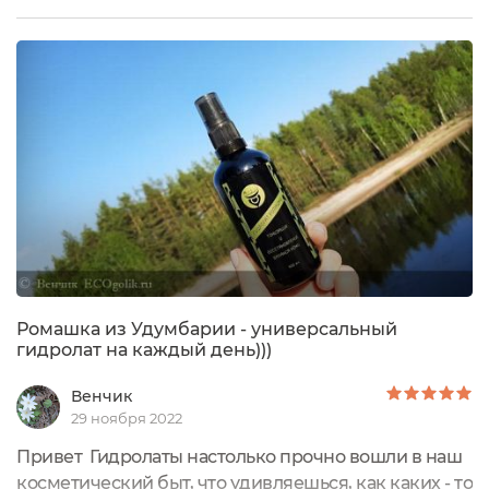
связанная с крапивницей на лице и теле - я могла
пользоваться лишь отваром ромашки. Тогда я
получила в подарок от бренда при заказе мини-
версию флакона гидролата ромашки и этот...
Ромашка из Удумбарии - универсальный
гидролат на каждый день)))
Венчик
29 ноября 2022
Привет Гидролаты настолько прочно вошли в наш
косметический быт, что удивляешься, как каких - то