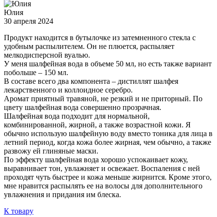
Юлия
30 апреля 2024
Продукт находится в бутылочке из затемненного стекла с
удобным распылителем. Он не плюется, распыляет
мелкодисперсной вуалью.
У меня шалфейная вода в объеме 50 мл, но есть также вариант
побольше – 150 мл.
В составе всего два компонента – дистиллят шалфея
лекарственного и коллоидное серебро.
Аромат приятный травяной, не резкий и не приторный. По
цвету шалфейная вода совершенно прозрачная.
Шалфейная вода подходит для нормальной,
комбинированной, жирной, а также возрастной кожи. Я
обычно использую шалфейную воду вместо тоника для лица в
летний период, когда кожа более жирная, чем обычно, а также
развожу ей глиняные маски.
По эффекту шалфейная вода хорошо успокаивает кожу,
выравнивает тон, увлажняет и освежает. Воспаления с ней
проходят чуть быстрее и кожа меньше жирнится. Кроме этого,
мне нравится распылять ее на волосы для дополнительного
увлажнения и придания им блеска.
К товару