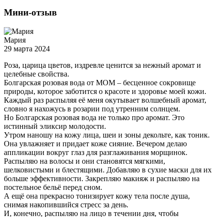
Мини-отзыв
Мария
29 марта 2024
Роза, царица цветов, издревле ценится за нежный аромат и
целебные свойства.
Болгарская розовая вода от МОМ – бесценное сокровище
природы, которое заботится о красоте и здоровье моей кожи.
Каждый раз распыляя её меня окутывает волшебный аромат,
словно я нахожусь в розарии под утренним солнцем.
Но Болгарская розовая вода не только про аромат. Это
истинный эликсир молодости.
Утром наношу на кожу лица, шеи и зоны декольте, как тоник.
Она увлажняет и придает коже сияние. Вечером делаю
аппликации вокруг глаз для разглаживания морщинок.
Распыляю на волосы и они становятся мягкими,
шелковистыми и блестящими. Добавляю в сухие маски для их
больше эффективности. Закрепляю макияж и распыляю на
постельное бельё перед сном.
А ещё она прекрасно тонизирует кожу тела после душа,
снимая накопившийся стресс за день.
И, конечно, распыляю на лицо в течении дня, чтобы