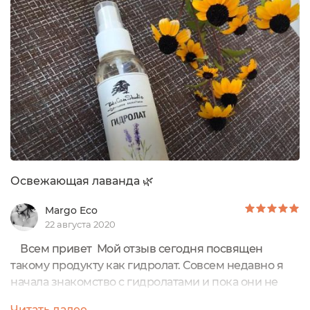
смывать шампунем, а просто наносить, когда есть
свободное время. В итоге на глаза попалась
цветочная вода с крапивой от марки Take Care
Studio....
Освежающая лаванда 🌿
Margo Eco
22 августа 2020
Всем привет Мой отзыв сегодня посвящен
такому продукту как гидролат. Совсем недавно я
начала знакомство с гидролатами и пока они не
разочаровали меня. Гидролат "ЛАВАНДА" Take
Читать далее