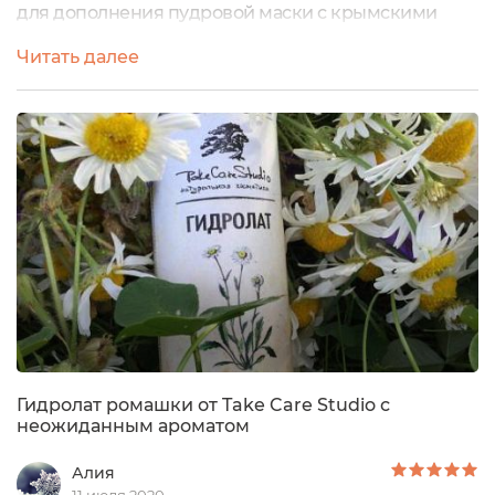
для дополнения пудровой маски с крымскими
травами от Мануфактуры Дом природы. Гидролат
Читать далее
пригодился не раз, и не только в тандеме с данной
маской. Благодаря приглашению бренда Take Care
Studio решила продолжить традицию и взяла на
тестирование гидролат чабреца от этой марки.
Продукт находится в прозрачном пластиковом...
Гидролат ромашки от Take Care Studio с
неожиданным ароматом
Алия