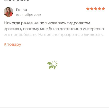
Polina
15 октября 2019
Никогда ранее не пользовалась гидролатом
крапивы, поэтому мне было достаточно интересно
его попробовать. На вид это прозрачная жидкость,
аромат которой достаточно сложно описать,
К товару
сначала я подумала, что запах совсем отсутствует,
но все же это не так, что-то вроде запаха сушеной
травы присутствует, хотя он быстро выветривается
и не доставляет никакого дискомфорта.
Использовать его можно как и на лицо, так и на
волосы, я выбрала именно второй вариант.
Распыляла на корни волос после каждого мытья.
Сказать о каком-то супер результате сложно, ведь
этот спрей входил в целый комплекс по уходу за
волосами, но в целом я осталась довольна, моя
кожа головы чувствовала себя прекрасно, хотя