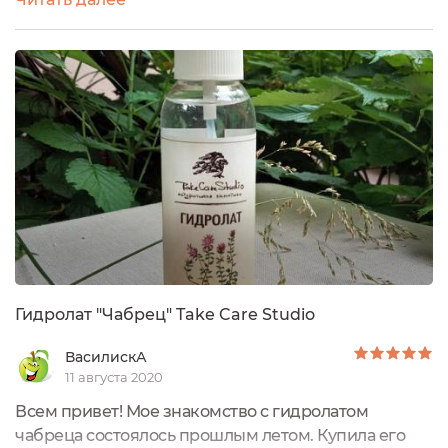
Care Studio. Вот такая прозрачная пластиковая
бутылочка с распылителем и прозрачной
крышечкой. Распылитель работает отлично. Мне
нравится аромат гидролата. Преимущественно
преобладает аромат лаванды 🌿Круговая этикетка...
Гидролат "Чабрец" Take Care Studio
ВасилискА
11 августа 2020
Всем привет! Мое знакомство с гидролатом
чабреца состоялось прошлым летом. Купила его