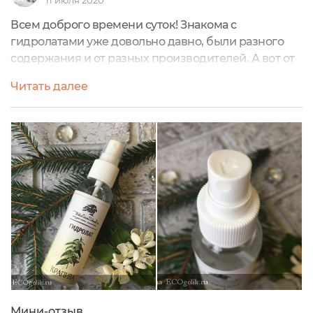
11 июля 2020
Всем доброго времени суток! Знакома с
гидролатами уже довольно давно, были разного
содержания и от разных производителей. А вот от
марки Take Care Studio пробую впервые. В рамках
Читать далее
"Приглашения бренда" выбрала для себя
душистую воду из прекрасных цветов - гидролат
ромашки, которого использовали всей семьёй.
Упаковка представляет собой бутылочку из
прозрачного пластика. Конечно, не самая
подходящая тара...
Мини-отзыв