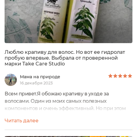
Люблю крапиву для волос. Но вот ее гидролат
пробую впервые. Выбрала от проверенной
марки Take Care Studio
Мама на природе
16 декабря 2023
Всем привет.Я обожаю крапиву в уходе за
волосами. Один из моих самых полезных
компонентов и очень эффективный. Но при этом
именно в виде гидралате я ее не разу еще не
Читать далее
пробовала. Но тут искала средство для укрепления
корней в виде несмываемого тоника. Чтобы не