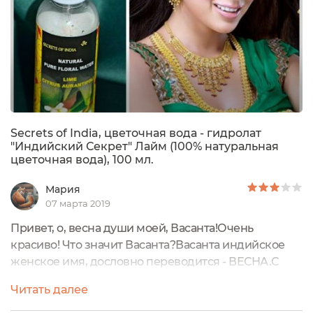
Secrets of India, цветочная вода - гидролат
"Индийский Секрет" Лайм (100% натуральная
цветочная вода), 100 мл.
Мария
07 марта 2019
Привет, о, весна души моей, Васанта!Очень
красиво! Что значит Васанта?Васанта индийское
женское имя, дословно переводится - ВЕСНА.С
наступлением весны хочется всего яркого,
Читать далее
сочного, свежего.Сегодня расскажу тебе про
натуральный гидролат или цветочную воду