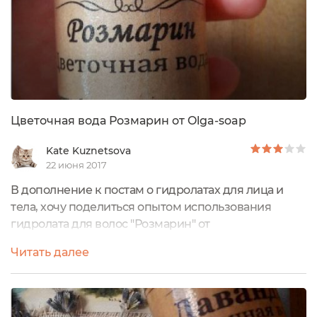
Цветочная вода Розмарин от Olga-soap
Kate Kuznetsova
22 июня 2017
В дополнение к постам о гидролатах для лица и
тела, хочу поделиться опытом использования
гидролата для волос "Розмарин" от
новороссийского производителя Olga-
Читать далее
Soap.выглядит водичка вот такВсе водички от
данного производителя я использовала прошлым
летом, в виду семейных обстоятельств, описать их в
прошлом году не успела, наверстываю упущенное