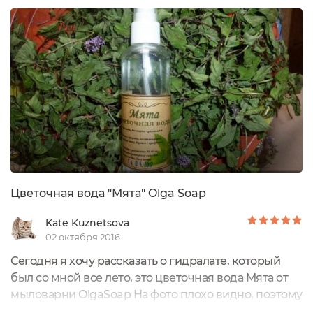
"Лаванда" которой я пользовалась все прошлое
лето! О ее подружке цветочной воде "Мята" того же
производителя...
Цветочная вода "Мята" Olga Soap
Kate Kuznetsova
02 октября 2016
Сегодня я хочу рассказать о гидралате, который
был со мной все лето, это цветочная вода Мята от
мыловарни OlgaSoap На фото плохо видно, поэтому
приведу ниже слова с упаковки:Натуральный