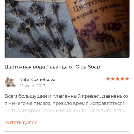
в этом)))) Итак, производитель на упаковке
утверждает,...
Цветочная вода Лаванда от Olga Soap
Kate Kuznetsova
22 июня 2017
Всем большущий и пламенный привет , давненько
я ничего не писала, пришло время исправляться!
на территории России наконец то наступило лето,
начались жаркие деньки!!!!!!!!!!!!! Основная жара еще
Читать далее
впереди, но подготовится к ней необходимо уже
сейчас! хочу представить вам цветочную водичку