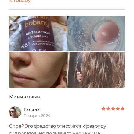
К товару
тоником. Отлично подходит для лица и всего
тела.
Дизайн очень стильный. Подойдёт как
мужчинам, так и девушкам. Муж любит брать
мои средства для ухода, этот спрей не стал
исключением. Запах напоминает хвойный лес.
Аромат ненавязчивый, приятный.
Дозатор распыляет широко и мелко, очень
приятно ложится на кожу, быстро впитывается
и не оставляет липкого слоя.
Мини-отзыв
Галина
11 марта 2024
СпрейЭто средство относится к разряду
гидролатов, но польза его неоценима