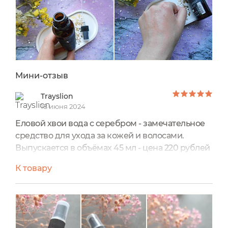
Мини-отзыв
Trayslion
18 июня 2024
Еловой хвои вода с серебром - замечательное
средство для ухода за кожей и волосами.
Выпускается в объёмах 45 мл - цена 220 рублей
и 150 мл - цена 410 рублей.
К товару
У меня 2 флакона, один из них подошёл к концу,
но я рада, что в запасе есть второй. Оба по 45
мл, в стеклянном пузырьке. В составе всего 2
компонента - дистиллят еловой хвои и