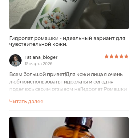
Гидролат ромашки - идеальный вариант для
чувствительной кожи.
Tatiana_bloger
15 марта 2026
Всем большой привет!Для кожи лица я очень
люблюиспользовать гидролаты и сегодня
поделюсь своим отзывом наГидролат Ромашки
от бренда Siberina.Гидролат находится во
Читать далее
флаконе,на котором имеетсявся необходимая
информация.Состав:Matricaria chamomilla L.
Water (гидролат ромашки - продукт
пароводяной дистилляции ромашки
аптечной).Состав полностью