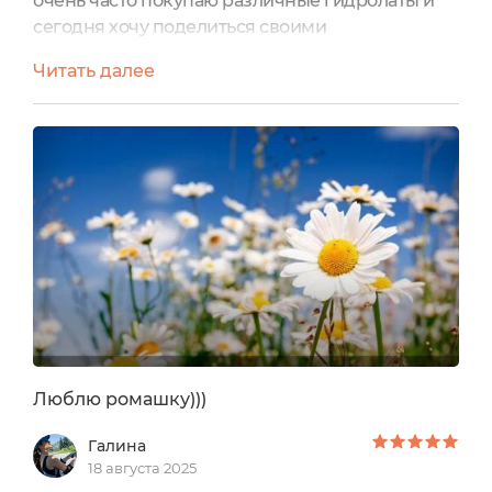
очень часто покупаю различные гидролаты и
сегодня хочу поделиться своими
впечатлениями на Натуральный Гидролат
Читать далее
Василька. Гидролат находится во флаконе, на
котором имеется вся необходимая
информация. Состав:Centaurea cyanus L. flower
water (гидролат василька - продукт
пароводяной дистилляции василька
синего).Изначально имелась защита от
вскрытия в виде фирменной...
Люблю ромашку)))
Галина
18 августа 2025