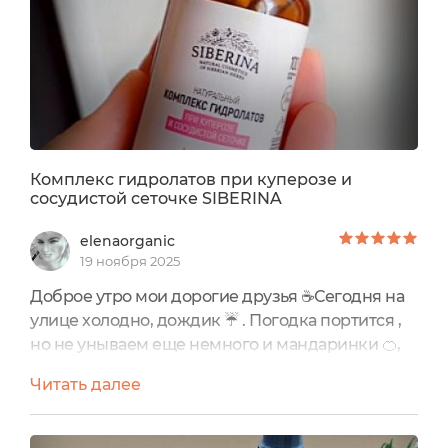
натуральный. Средство не тестируется на
животных. Дозатор нажимной, ...
Комплекс гидролатов при куперозе и
сосудистой сеточке SIBERINA
elenaorganic
19 ноября 2025
Доброе утро мои дорогие друзья ☕Сегодня на
улице холодно, дождик ☔ . Погодка портится ,
но не унываем еще немного и мандаринки 🍊,
апельсины , елки 🎄 иголки.А я как обычно сижу
Читать далее
на работе 🏢.Хочу сегодня поделится своими
впечатлениями по поводу одного средства от
марочки SIBERINA.Это комплекс гидролатов 👇