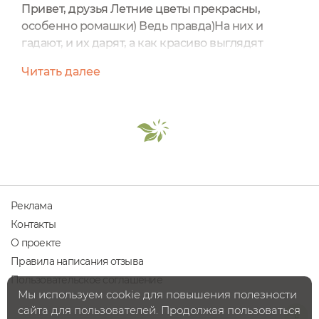
Привет, друзья Летние цветы прекрасны,
особенно ромашки) Ведь правда)На них и
гадают, и их дарят, а как красиво выглядят
ромашковые поля) глаз радуется))И как
Читать далее
приятно, когда можно ромашку взять с собой
во флаконе))Сегодня герой отзыва -
незаменимый в моем уходе, и этоГидролат
ромашкиSIBERINAГидролат ромашки — это
натуральная цветочная вода, получаемая в
процессе паровой дистилляции цветков
ромашки...
Реклама
Контакты
О проекте
Правила написания отзыва
Пользовательское соглашение
Мы используем cookie для повышения полезности
сайта для пользователей. Продолжая пользоваться