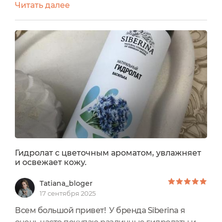
Читать далее
тела. Вот такие вот универсальные 🙃. Этот
отзыв будет о болгарской лавандовой воде
Lavender Мастерская Олеси
Мустаевой.✔️Общая информация:🍀Продукт:
Лавандовая вода.🍀Страна-производитель:
Россия.🍀Объем:...
Гидролат с цветочным ароматом, увлажняет
и освежает кожу.
Tatiana_bloger
17 сентября 2025
Всем большой привет! У бренда Siberina я