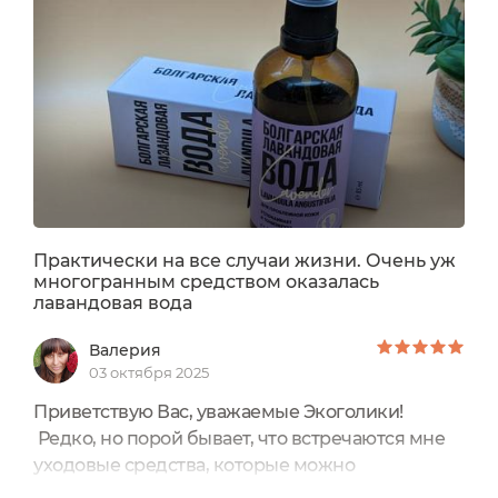
Знаете что интересно 🤔 Я вот не вижу никакого
апельсина,...
Практически на все случаи жизни. Очень уж
многогранным средством оказалась
лавандовая вода
Валерия
03 октября 2025
Приветствую Вас, уважаемые Экоголики!
Редко, но порой бывает, что встречаются мне
уходовые средства, которые можно
использовать и для лица, и для волос, и для