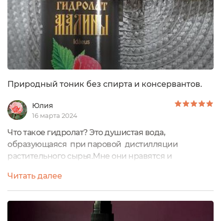
Природный тоник без спирта и консервантов.
Юлия
16 марта 2024
Что такое гидролат? Это душистая вода,
образующаяся при паровой дистилляции
растительного сырья.Мне они нравятся и
использую их вместо тоников.Мой запас
Читать далее
пополнился новым гидролатом малины от бренда
АромаВятка. На маркеплейсе можно увидеть весь
ассортимент бренда.Гидролат на 100% натуральное
средство, без консервантов и красителей. В нём