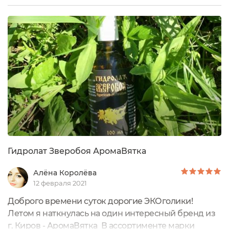
100млСтоимость: 300рСрок годности: прописан на
этикеткеДля всех типов кожи.Состав: гидролат
малины.На сайте производителя указано, что в
составе только гидролат, без дополнительных
добавок....
Гидролат Зверобоя АромаВятка
Алёна Королёва
12 февраля 2021
Доброго времени суток дорогие ЭКОголики!
Летом я наткнулась на один интересный бренд из
г. Киров - АромаВятка В ассортименте марки