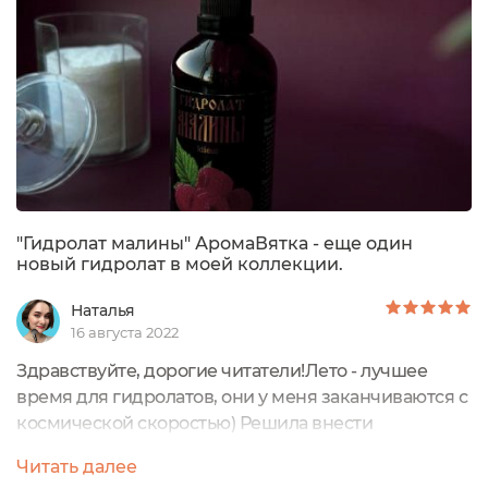
содержится большое количество микроэлементов,
кислот и витаминов. ...
"Гидролат малины" АромаВятка - еще один
новый гидролат в моей коллекции.
Наталья
16 августа 2022
Здравствуйте, дорогие читатели!Лето - лучшее
время для гидролатов, они у меня заканчиваются с
космической скоростью) Решила внести
разнообразие и купила новый гидролат: Это
Читать далее
гидролат малины от бренда АромаВятка.Объём: