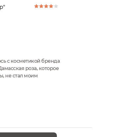
р"
сь с косметикой бренда
Дамасская роза, которое
ы, не стал моим
на и кедр" находится вот