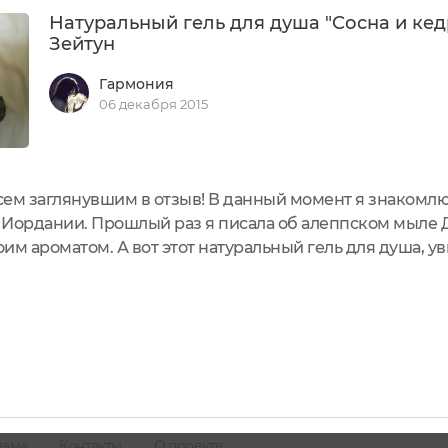
Натуральный гель для душа "Сосна и кед
Зейтун
Гармония
06 декабря 2015
сем заглянувшим в отзыв! В данный момент я знакомлю
в Иордании. Прошлый раз я писала об алеппском мыле 
им ароматом. А вот этот натуральный гель для душа, ув
х.Обо всем по порядку.Натуральный гель для душа "Сос
лама
Контакты
О проекте