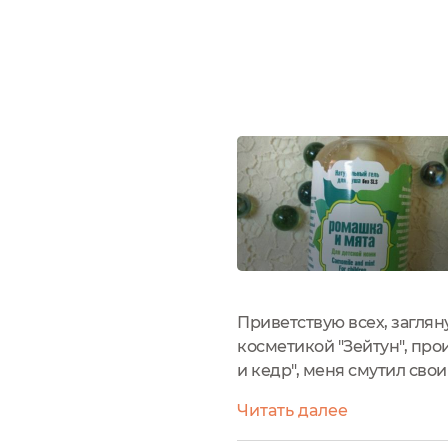
Приветствую всех, заглян
косметикой "Зейтун", про
и кедр", меня смутил сво
"Ромашка и мята" мне оче
Читать далее
известно,...