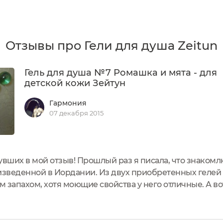
Отзывы про Гели для душа Zeitun
Гель для душа №7 Ромашка и мята - для
детской кожи Зейтун
Гармония
07 декабря 2015
увших в мой отзыв! Прошлый раз я писала, что знакомл
изведенной в Иордании. Из двух приобретенных гелей 
им запахом, хотя моющие свойства у него отличные. А во
нь понравился! Почему я выбрала именно детский гель