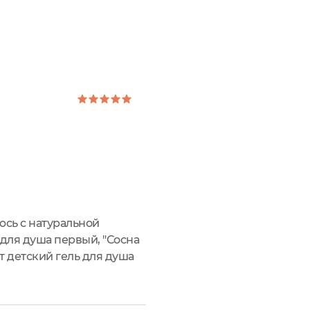
юсь с натуральной
для душа первый, "Сосна
т детский гель для душа
 для душа? Во-первых,