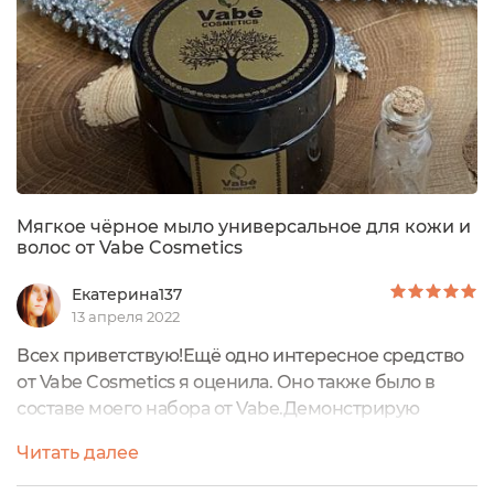
Мягкое чёрное мыло универсальное для кожи и
волос от Vabe Cosmetics
Екатерина137
13 апреля 2022
Всех приветствую!Ещё одно интересное средство
от Vabe Cosmetics я оценила. Оно также было в
составе моего набора от Vabe.Демонстрирую
набор, если кому интересно, очень красивый!
Читать далее
Косметика продаётся как в наборах, так и каждая
позиция отдельно. Я сама этот подарок не