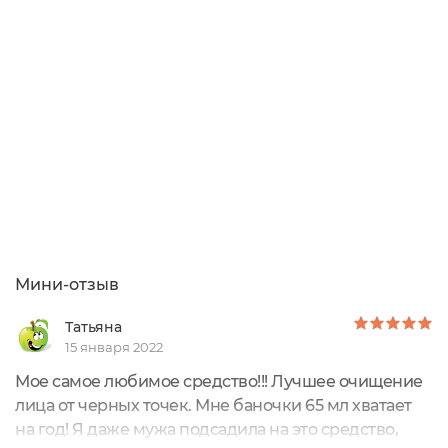
выбирала, но если бы подбирала для себя средства
от этого бренда (с учётом что не была с ним
знакома), в первую очередь взяла это мыло...
Мини-отзыв
Татьяна
15 января 2022
Мое самое любимое средство!!! Лучшее очищение
лица от черных точек. Мне баночки 65 мл хватает
на год! Я даже мужа подсадила на это средство,