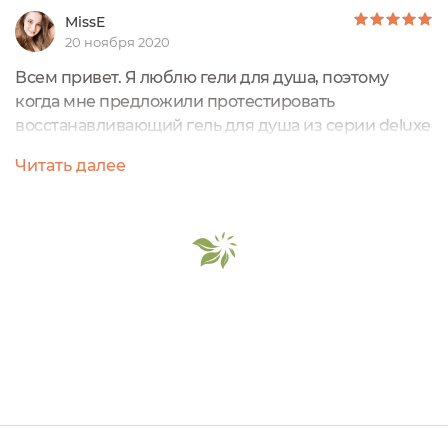
MissE
20 ноября 2020
Всем привет. Я люблю гели для душа, поэтому
когда мне предложили протестировать
восстанавливающий гель для душа из серии deluxe
от бренда Nonicare, с которым я не была знакома
Читать далее
абсолютно, я согласилась. Упаковка у продукции
бренда яркая и притягательная, ее уж точно будет
сложно пропустить на полке магазина. Гель для
душа упакован в тубу с красной крышкой, далее
все упаковано в картонную коробку с...