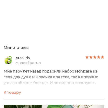
Мини-отзыв
Arco Iris
30 октября 2021
Мне пару лет назад подарили набор Nonicare из
геля для душа и молочка для тела, так я впервые
узнала об этом бренде. И до сих пор пользуюсь
этим гелем, потому что после него даже молочко
К товару
не нужно, кожа не сухая, гель подошел для нее
идеально. Вот так случайно мне подарили продукт,
который подошел именно моей коже. (Молочком