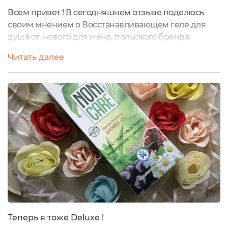
Всем привет ! В сегодняшнем отзыве поделюсь
своим мнением о Восстанавливающем геле для
душа от, нового для меня, польского бренда
Nonicare. С данным брендом я познакомилась
Читать далее
благодаря приглашению брендов на портале
Экоголик.У всех средств, прибывших на
тестирование, просто шикарнейшее оформление.
И гель для душа из серии Delux не стал
исключением.В качестве внешней упаковки
выступает очень красивая...
Теперь я тоже Deluxe !