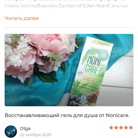
смену его любимому Garden of Eden NoniCare, но
так как человек он отличающийся завидным
Читать далее
постоянством, пользоваться мне пришлось им
единолично Гель для душа
DeluxeВосстанавливающий NoniCare Вместо
тысячи слов о стильной и удобной упаковке,
предлагаю посмотреть на фото выше. ☝️Вот только
я забыла сфоткать...
Восстанавливающий гель для душа от Nonicare.
Olga
22 ноября 2020