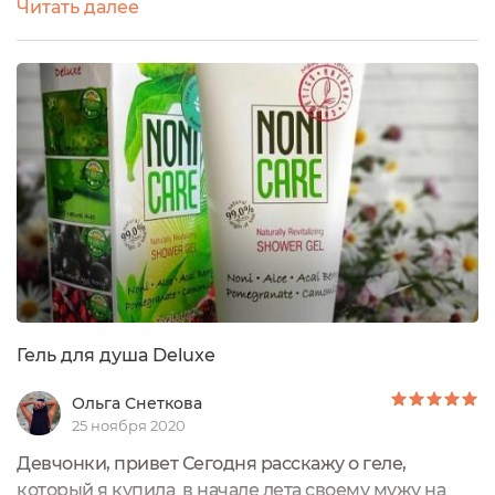
Читать далее
настроение, внутри удобный в использовании
пластиковый тюбик, мягкий, нежный, не скользит в
руке, гель всегда находится внизу у крышки, что
позволяет использовать его до последней
капельки. Объем 200 мл, стоимость на
официальном...
Гель для душа Deluxe
Ольга Снеткова
25 ноября 2020
Девчонки, привет Сегодня расскажу о геле,
который я купила в начале лета своему мужу на