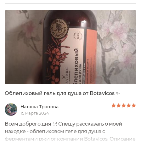
актуален. У меня имеются высыпания на плечах и
верхней части спины. О данном средстве сегодня
расскажу подробнее.Начну с органолептики. Гель
очень приятно пахнет: мятом,...
Облепиховый гель для душа от Botavicos ✨
Наташа Транова
15 марта 2024
Всем доброго дня ✨! Спешу рассказать о моей
находке - облепиховом геле для душа с
ферментами ржи от компании Botavicos. Описание