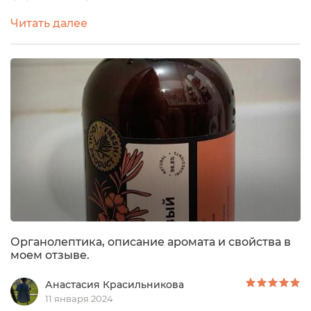
геля на сайте компании:Ароматный гель для душа
Читать далее
мягко очищает кожу, не нарушая естественный
гидролипидный баланс. Нежная пена тщательно
удаляет жирорастворимые загрязнения и дарит
чувство комфорта.Мягко очищает, не высушивая и
не стягивая кожу Увлажняет и смягчает, укрепляя...
Органолептика, описание аромата и свойства в
моем отзыве.
Анастасия Красильникова
11 января 2024