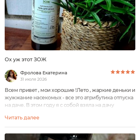
Ох уж этот ЗОЖ
Фролова Екатерина
31 июля 2026
Всем привет , мои хорошие !Лето , жаркие деньки и
жужжание насекомых - все это атрибутика отпуска
на даче. В этом году я с собой взяла на дачу
несколько гелей для душа натуральных, без
Читать далее
химозной отдушки или яркой краски.Почему то
именно в городе мне нравятся яркие и химозные
отдушки,а вот за городом в бане хочется только