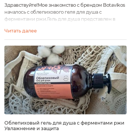
Здравствуйте!Мое знакомство с брендом Botavikos
началось с облепихового геля для душа с
ферментами ржи.Гель для душа представлен в
бутылке объёмом 470 мл из затемненного
Читать далее
пластика цвета (маркировка PET1). Срок годности
средства после вскрытия- 12 месяцев.Основная
информация о продукте и его производителе,
сроки годности, состав нанесена на
информационную наклейку.Тамже размещена
информация о том, что...
Облепиховый гель для душа с ферментами ржи
Увлажнение и защита