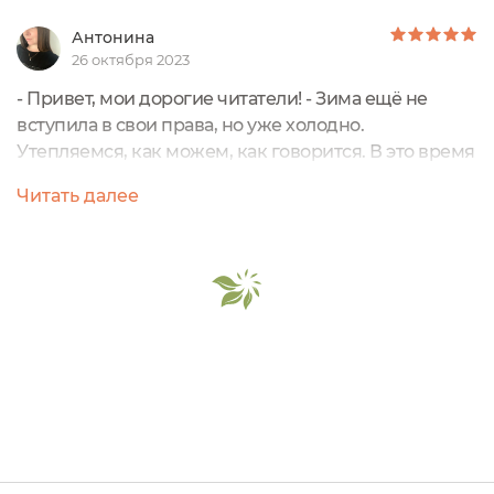
Антонина
26 октября 2023
- Привет, мои дорогие читатели! - Зима ещё не
вступила в свои права, но уже холодно.
Утепляемся, как можем, как говорится. В это время
года я привыкла использовать уходовые средства с
Читать далее
яркими, цитрусовыми или фруктовыми ароматами,
потому что они бодрят, а энергии, как все мы
знаем, осенью и зимой маловато. Одно из таких
средств - облепиховый гель для душа с
ферментами ржи от бренда Botavikos. ...