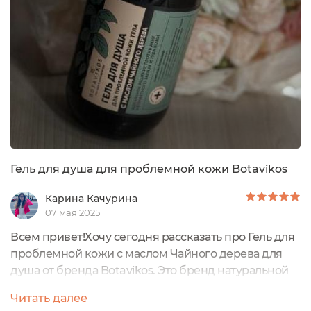
нежных травянистых отдушек. Для этих целей
приобрела гель ,который не разочаровал...
Гель для душа для проблемной кожи Botavikos
Карина Качурина
07 мая 2025
Всем привет!Хочу сегодня рассказать про Гель для
проблемной кожи с маслом Чайного дерева для
душа от бренда Botavikos. Это бренд натуральной
косметики с большим ассортиментом продуктов,
Читать далее
гели для душа пробую впервые, но он мне особо