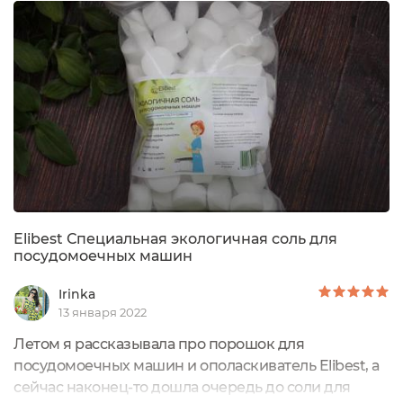
средства. Мой запрос к подобным средствам:
эффективно отмывать загрязнения, очищать белые
кружки от следов чая и кофе, полностью
смываться, не оставляя...
Elibest Специальная экологичная соль для
посудомоечных машин
Irinka
13 января 2022
Летом я рассказывала про порошок для
посудомоечных машин и ополаскиватель Elibest, а
сейчас наконец-то дошла очередь до соли для