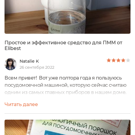
Простое и эффективное средство для ПММ от
Elibest
Natalie K
26 сентября 2022
Всем привет! Вот уже полтора года я пользуюсь
посудомоечной машиной, которую сейчас считаю
одним из самых главных приборов в нашем доме.
Количество времени, которое она сэкономила мне,
Читать далее
просто не счесть. Очень люблю эту помощницу и
поэтому стараюсь выбирать для нее только
хорошие, качественные средства. Ополаскиватель
для посудомоечных машин от Elibest. Средство,