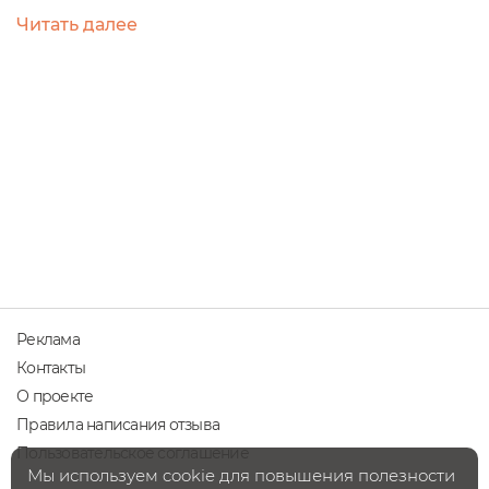
посудомоечных машин.У меня была упаковка
Читать далее
весом 1 кг. В ней - соль в виде таблеток. Для одной
загрузки у меня уходит половина пакетика. Вода в
моем регионе оценивается как жесткая
(соответствует второму уровню жесткости, ее
значение составляет около 20).На этикетке
представлена...
Реклама
Контакты
О проекте
Правила написания отзыва
Пользовательское соглашение
Мы используем cookie для повышения полезности