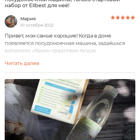
набор от Elibest для неё!
Мария
10 октября 2022
Привет, мои самые хорошие! Когда в доме
появляется посудомоечная машина, задаёшься
вопросом: «Каким средством лучше
пользоваться?»Важно, чтобы и жёсткая вода
Читать далее
смягчилась, и посуда блестела и вреда экологии не
было.В этом деле отличным помощником
станетэкологичный порошок для посудомоечных
машин Elibest на основе натурального мыла, с
активным кислородом. Он гипоаллергенный и
подходит для детской посуды....