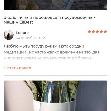
Экологичный порошок для посудомоечных
машин EliBest
Lenore
30 сентября 2022
Люблю мыть посуду руками (это сродни
медитации), но часто жалко времени на это, да и
никогда руками не отмыть стекло до блеска,
поэтому чаще всего в нашем доме работает
Читать далее
посудомоечная машина. А мне остаётся только
позаботиться о безопасном моющем средстве. На
данный момент я пользуюсь Экологичным
порошком для посудомоечных машин EliBest в
паре с ополаскивателемУ меня порошок с
усиленной формулой, потому...