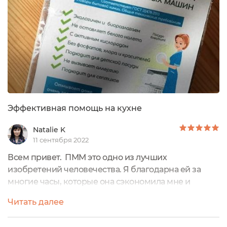
которое я начала применять одновременно...
Эффективная помощь на кухне
Natalie K
11 сентября 2022
Всем привет. ПММ это одно из лучших
изобретений человечества. Я благодарна ей за
многие часы, которые она сэкономила мне и
позволила потратить их на более приятные дела. Я
Читать далее
ей пользуюсь каждый день и, конечно, стараюсь
выбирать эффективные и безопасные