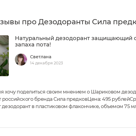
зывы про Дезодоранты Сила пред
Натуральный дезодорант защищающий 
запаха пота!
Светлана
14 декабря 2023
ня хочу поделиться своим мнением о Шариковом дезод
 российского бренда Сила предковЦена: 495 рублейСро
дезодорант в пластиковом флакончике, объемом 75 м
димая информация о дезодоранте:Крышка откручиваю
й ролик,...