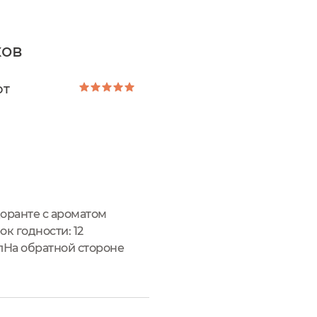
ков
от
оранте с ароматом
к годности: 12
лНа обратной стороне
щаяся, белого цветаПод