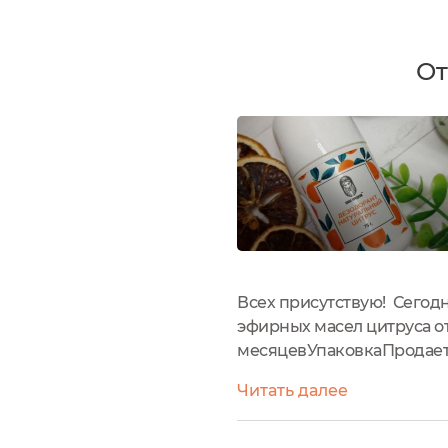
От
Всех присутствую! Сегод
эфирных масел цитруса от
месяцевУпаковкаПродает 
представлена вся необхо
Читать далее
крышкой находится удобны