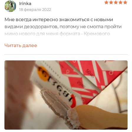
Irinka
18 февраля 2022
Мне всегда интересно знакомиться с новыми
видами дезодорантов, поэтому не смогла пройти
мимо нового для меня формата - Кремового
дезодоранта для тела. Я выбрала "Нейтральный"
Читать далее
Retreat, решила взять без запаха.Дезодорант
находится в стеклянной баночке с
закручивающейся крышкой.Дополнительно она
упакована в картонную коробку.Объем баночки -
50 мл.С обратной стороны коробки представлена
подробная информация...