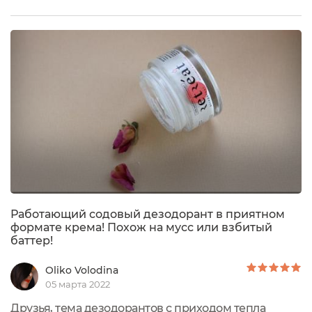
себя выбрала аромат Грейпфрут и мята, в линейке
представлены ещё 4 варианта, в том числе
"нейтральный" (без запаха).Внешний вид средства
приятный. Стеклянная баночка упакована в
картонную коробку. Общая информация...
Работающий содовый дезодорант в приятном
формате крема! Похож на мусс или взбитый
баттер!
Oliko Volodina
05 марта 2022
Друзья, тема дезодорантов с приходом тепла