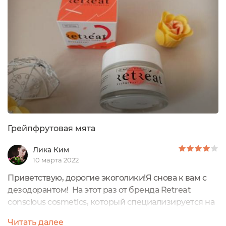
баночка, прозрачная. Дизайн стильный и
минимализм😍Объем баночки составляет - 50
мл.На упаковке...
Грейпфрутовая мята
Лика Ким
10 марта 2022
Приветствую, дорогие экоголики!Я снова к вам с
дезодорантом! На этот раз от бренда Retreat
conscious cosmetics, который специализируется на
создании 100% натуральных и безопасных дез.Для
Читать далее