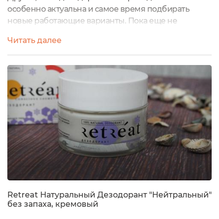
особенно актуальна и самое время подбирать
новые работающие варианты. Пока еще не
слишком жарко, есть время в спокойном режиме
Читать далее
все проверить.У меня снова появилась такая
возможность: моя любовь к содовым
дезодорантам привела меня к знакомству с
брендом Retreat.Чем интересен дезодорант?
Содовый, а значит без алюмоквасцов.Не хочу
сказать, что алюмоквасцы –плохо,...
Retreat Натуральный Дезодорант "Нейтральный"
без запаха, кремовый