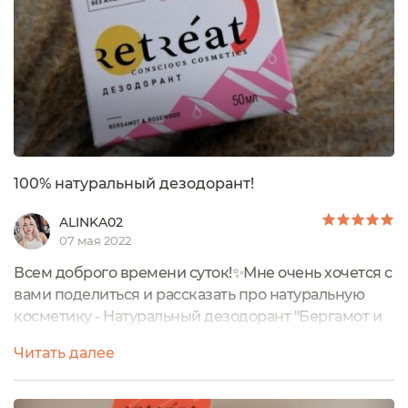
100% натуральный дезодорант!
ALINKA02
07 мая 2022
Всем доброго времени суток!✨Мне очень хочется с
вами поделиться и рассказать про натуральную
косметику - Натуральный дезодорант "Бергамот и
Розовое дерево" от Российского бренда -
Читать далее
Retreat.Вообще, я впервые такой необычный
формат вижу 😁Упаковка/Внешний вид:Красивая
картонная коробочка, а внутри стеклянная