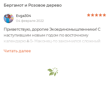
Бергамот и Розовое дерево
Evga304
04 февраля 2022
Приветствую, дорогие Экоединомышленники! С
наступившим новым годом по восточному
календарю🎄🥳 Наконец-то закончился сложный
високосный год и да здравствует год Тигра!🐯
Читать далее
Сегодня я расскажу вам о новом для меня бренде
Retreat и его средстве - Натуральном Дезодоранте
"Бергамот и Розовое дерево".Общая информация:
Дезодорант располагается в картонной коробочке,
в которой вложен дез в стеклянной баночке...