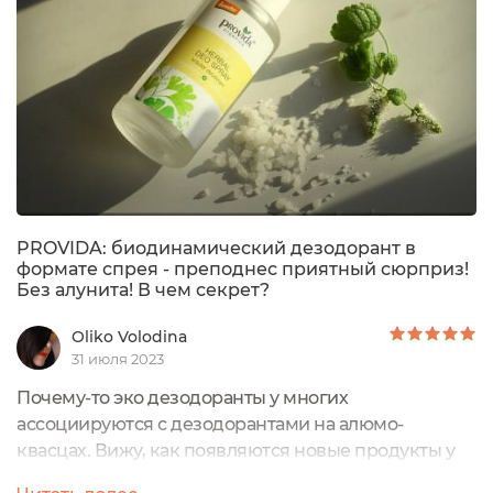
PROVIDA: биодинамический дезодорант в
формате спрея - преподнес приятный сюрприз!
Без алунита! В чем секрет?
Oliko Volodina
31 июля 2023
Почему-то эко дезодоранты у многих
ассоциируются с дезодорантами на алюмо-
квасцах. Вижу, как появляются новые продукты у
брендов и если дезодорант в формате спрея, то