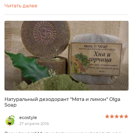
SOAP", которую представляет мыловар из г.
Читать далее
Новороссийска Ольга Бондарева. Впервые с этой
маркой я познакомилась несколько месяцев назад
и уже нежно полюбила те продукты, которые
решила прикупить на пробу! Первый отзыв будет о
замечательном дезодоранте "мята и лаванда"...
Натуральный дезодорант "Мята и лимон" Olga
Soap
ecostyle
27 апреля 2016