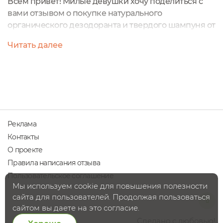
Всем привет! Милые девушки хочу поделиться с
вами отзывом о покупке натурального
органического дезодоранта и твердого шампуня от
частной мыловарни OLGA-SOAP, которые я
Читать далее
приобрела в своем городе, в моем любимом
органическом магазинчике.И так, как то зайдя как
уже говорила в свой любимый магазинчик за
очередным шампунем для волос и наткнулась на
новинки! Согласитесь, ведь каждый кто пользуется
органической...
Реклама
Контакты
О проекте
Правила написания отзыва
Пользовательское соглашение
Мы используем cookie для повышения полезности
сайта для пользователей. Продолжая пользоваться
сайтом вы даете на это согласие.
Сделано с любовью!