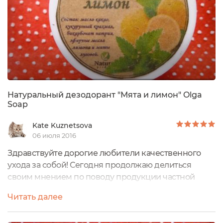
Натуральный дезодорант "Мята и лимон" Olga
Soap
Kate Kuznetsova
06 июля 2016
Здравствуйте дорогие любители качественного
ухода за собой! Сегодня продолжаю делиться
своим мнением по поводу продукции частной
мыловарни Olga Soap. Я уже рассказывала о
Читать далее
прекрасном дезодоранте "Мята и лаванда", сегодня
хочу рассказать о его собрате "Мята и