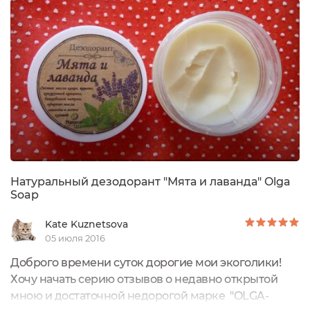
лимон"Вместе с коробочкой дезодоранта
производитель дает бумажечку, в которой сказано
как применять средство, что дают нам...
Натуральный дезодорант "Мята и лаванда" Olga
Soap
Kate Kuznetsova
05 июля 2016
Доброго времени суток дорогие мои экоголики!
Хочу начать серию отзывов о недавно открытой
мною и достаточной недорогой марке "OLGA-