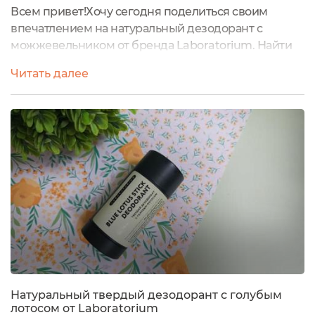
Всем привет!Хочу сегодня поделиться своим
впечатлением на натуральный дезодорант с
можжевельником от бренда Laboratorium. Найти
дезодорант с хорошим составом сейчас очень
Читать далее
проблематично, да еще чтобы и выполнял свою
функцию.ОБЩАЯ ИНФОРМАЦИЯ: Полное
название - Дезодорант твёрдый с эфирным
маслом можжевельникаБренд
- LaboratoriumОбъём - 90 граммЦена - 880 рублей
на официальном сайте брендаВНЕШНИЙ ВИД:...
Натуральный твердый дезодорант с голубым
лотосом от Laboratorium