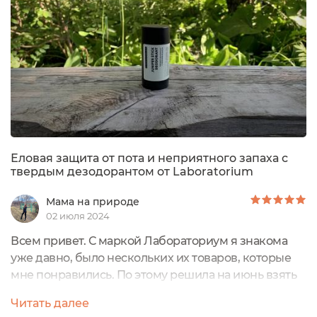
пота.Состав прекрасный, ничего вредного, ничего...
Еловая защита от пота и неприятного запаха с
твердым дезодорантом от Laboratorium
Мама на природе
02 июля 2024
Всем привет. С маркой Лабораториум я знакома
уже давно, было нескольких их товаров, которые
мне понравились. По этому решила на июнь взять
их твердый дезодорант. Я с твердыми
Читать далее
дезодорантами знакома уже давно, иногда