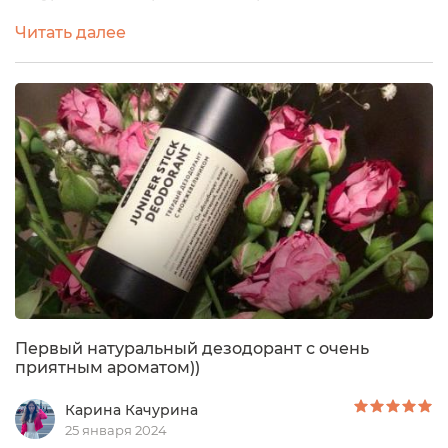
могу сказать, что он оказался необычно
Читать далее
эффективным и приятным в использовании.
Сегодня, речь пойдёт про Твёрдый дезодорант с
магнолией от бренда Laboratorium Во-первых, стик
этого твёрдого дезодоранта привлёк моё
внимание. Он выполнен из экологически чистого
материала и очень удобен...
Первый натуральный дезодорант с очень
приятным ароматом))
Карина Качурина
25 января 2024