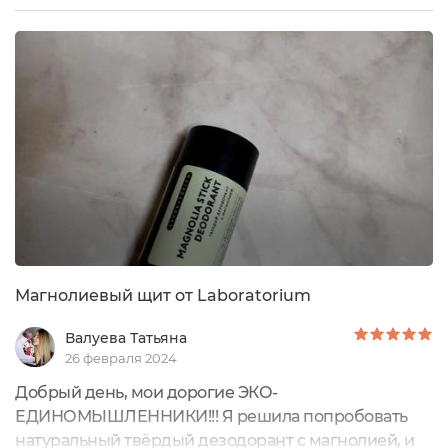
пользуюсь, мне они подходят в плане защиты от
пота и неприятного запаха. В их ассортименте
несколько дезодорантов, я выбрала с
можжевельником. Вес 90 грамм. Производитель
Россия. Срок годности...
Магнолиевый щит от Laboratorium
Валуева Татьяна
26 февраля 2024
Добрый день, мои дорогие ЭКО-
ЕДИНОМЫШЛЕННИКИ!!! Я решила попробовать
натуральный твёрдый дезодорант с магнолией, и