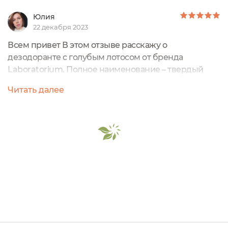
Юлия
22 декабря 2023
Всем привет В этом отзыве расскажу о
дезодоранте с голубым лотосом от бренда
Laboratorium. Полное наименование – твердый
дезодорант с голубым лотосом от
Читать далее
LaboratoriumМасса – 40 грамм, есть также вариант
90 грамм.Страна производства – РоссияЦена – в
районе 400-600 рублейОбещания
производителя:Твердый дезодорант с маслом ши
и ароматом голубого лотоса. Он абсорбирует влагу
и подавляет активность бактерий,...