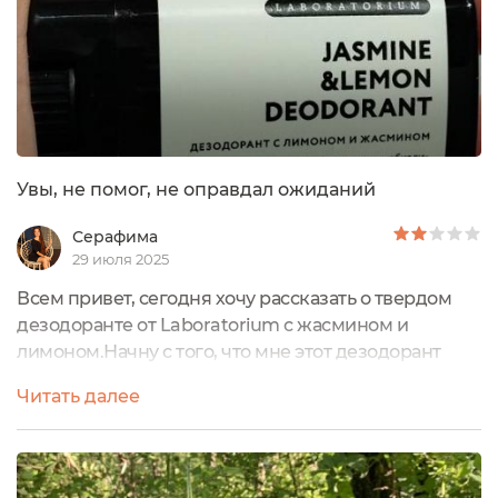
Увы, не помог, не оправдал ожиданий
Серафима
29 июля 2025
Всем привет, сегодня хочу рассказать о твердом
дезодоранте от Laboratorium с жасмином и
лимоном.Начну с того, что мне этот дезодорант
порекомендовали знакомые, причём абсолютно
Читать далее
разные и восторженно отзывались. Конечно же
решила попробовать, в тот период времени я
работала в детском саду воспитателем и мне ооох
как нужна была надежная защита от запаха, от