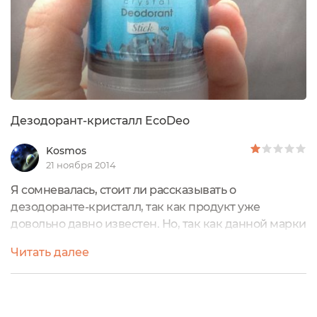
Дезодорант-кристалл EcoDeo
Kosmos
21 ноября 2014
Я сомневалась, стоит ли рассказывать о
дезодоранте-кристалл, так как продукт уже
довольно давно известен. Но, так как данной марки
я не нашла в перечне товаров на Экоголике, то
Читать далее
решила добавить свой отчет в копилку отзывов.
Итак, представляю Вашему вниманию дезодорант-
кристалл «Ecodeo» от TaiYan.Приобрела я его после
того, как начиталась и наслушалась страшилок про