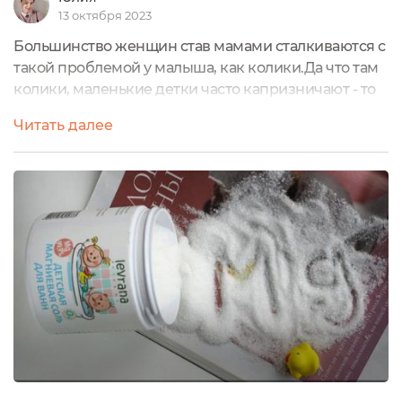
13 октября 2023
Большинство женщин став мамами сталкиваются с
такой проблемой у малыша, как колики.Да что там
колики, маленькие детки часто капризничают - то
хочется привлечь внимание мамы, то возрастные
Читать далее
кризисы (первый в 1,5 -2 года) и тут у мамы
возникает вопрос, как я могу помочь малышу?В
случае кишечных коликов вариантов много, но
далеко не все помогают...Проверено на
собственном опыте (укропная водичка моему...