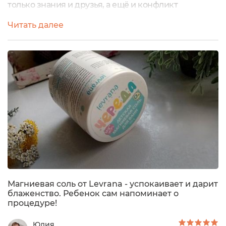
только знания и друзья, а ещё и конфликт
интересов, требования учителя, недопонимание
Читать далее
темы и возможно плохие оценки, которые очень
даже сказываются на эмоциональном плане. Хоть у
нас и первый класс, но эмоций достаточно как
хороших, так и не очень. Казалось бы детский сад,
ясли - вообще халява и...
Магниевая соль от Levrana - успокаивает и дарит
блаженство. Ребенок сам напоминает о
процедуре!
Юлия