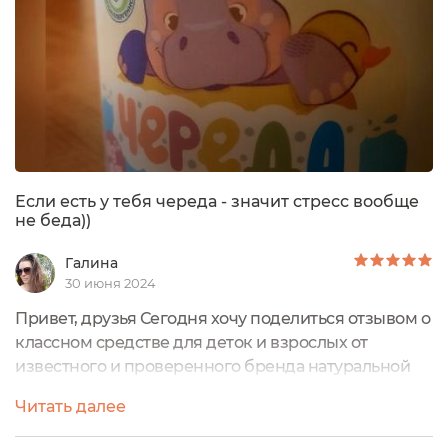
Если есть у тебя череда - значит стресс вообще
не беда))
Галина
30 июня 2024
Привет, друзья Сегодня хочу поделиться отзывом о
классном средстве для деток и взрослых от
известного и проверенного бренда натуральной
косметикиДетская соль магниевая для ванн
Читать далее
0+LevranaСпокойный сон мамы и малыша, да и
любого взрослого человека)))Детская соль для