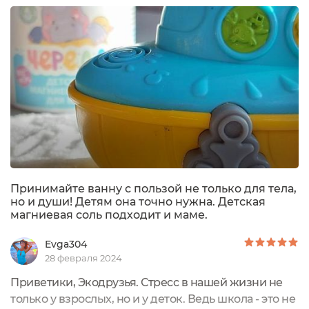
ванн с чередой - уходите тревоги, здравствуй
покой - в хорошем смысле)))Это настолько нужное
в обиходе средство и не только для взрослых...
Принимайте ванну с пользой не только для тела,
но и души! Детям она точно нужна. Детская
магниевая соль подходит и маме.
Evga304
28 февраля 2024
Приветики, Экодрузья. Стресс в нашей жизни не
только у взрослых, но и у деток. Ведь школа - это не