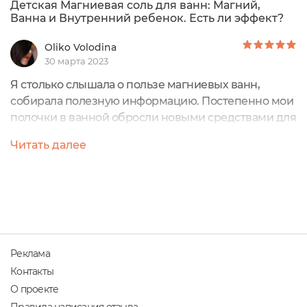
Детская Магниевая соль для ванн: Магний,
Ванна и Внутренний ребенок. Есть ли эффект?
Oliko Volodina
30 марта 2023
Я столько слышала о пользе магниевых ванн,
собирала полезную информацию. Постепенно мои
полочки в ванной обросли новыми средствами для
приятных ванных процедур: ароматная свеча,
Читать далее
расслабляющие эфирные масла и обязательно
магниевая соль.У нас поселилась дома Магниевая
соль Levrana, предназначенная прежде всего для
детей.Сразу отмечу преимущества: Это соль высоко
степени очистки, содержание магния 99,9%...
Реклама
Контакты
О проекте