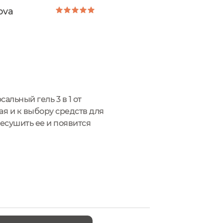
ova
льный гель 3 в 1 от
ая и к выбору средств для
есушить ее и появится
был дисбактериоз,