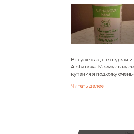
Вот уже как две недели и
Alphanova. Моему сыну сей
купания я подхожу очень 
шелушение или раздражен
Читать далее
следствием которого...
Рек