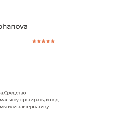
phanova
va.Средство
 малышу протирать, и под
мамы или альтернативу
тличные большие