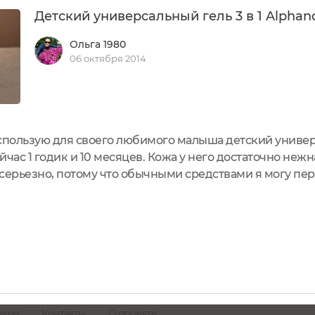
Детский универсальный гель 3 в 1 Alphan
Ольга 1980
06 октября 2014
спользую для своего любимого малыша детский универса
час 1 годик и 10 месяцев. Кожа у него достаточно нежн
серьезно, потому что обычными средствами я могу пер
ие. С рождения были проблемы с животиком, потом 
лама
Контакты
О проекте