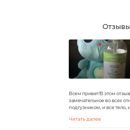
Отзывы
Всем привет!В этом отзы
замечательное во всех о
подгузником, и все тело,
влажным салфеткам.Я нан
Читать далее
подушечки. И после этого