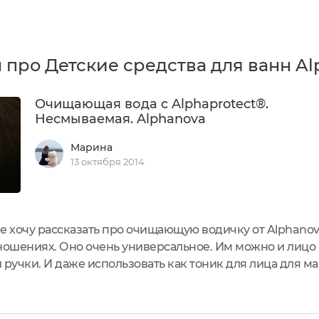
 про Детские средства для ванн Al
Очищающая вода c Alphaprotect®.
Несмываемая. Alphanova
Марина
13 октября 2014
ве хочу рассказать про очищающую водичку от Alphano
тношениях. Оно очень универсальное. Им можно и лицо
 и ручки. И даже использовать как тоник для лица для 
ошу его на ватную подушечку. Например, у Organyc о
 протираю...