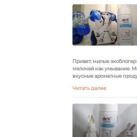
Привет, милые экоблогер
мелочей как умывание. Мо
вкусные ароматные проду
выбирать ароматы, которы
Читать далее
ура.Сегодня...