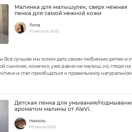
Малинка для малышулек, сверх нежная
пенка для самой нежной кожи
Лола
10 августа 2025
ы Всё лучшее мы хотим дать своим любимым детям и эт
й сыночек, конечно, уже давно не малыш, но, глядя на
ктики и стал приобщаться к правильному натурально
е ему понравятся, если аромат ему зашёл, он будет по
Детская пенка для умывания/подмывани
ароматом малины от AleVi.
Николь
09 июня 2025