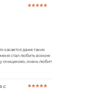
о касается даже таких
 меня стал любить всякие
му очищению, очень любит
льзоваться средством на
я с