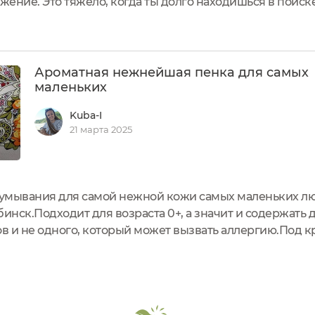
жение. Это тяжело, когда ты долго находишься в поиске
т по всем параметрам.Если честно, то я сильно удивила
Ароматная нежнейшая пенка для самых
маленьких
Kuba-I
21 марта 2025
умывания для самой нежной кожи самых маленьких л
лябинск.Подходит для возраста 0+, а значит и содержат
в и не одного, который может вызвать аллергию.Под 
жидкость в пену. Удобно использовать, можно не брать