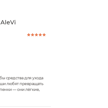
AleVi
обы средства для ухода
ыши любят превращать
пенки — они лёгкие,
 детской пенке AleVi ...