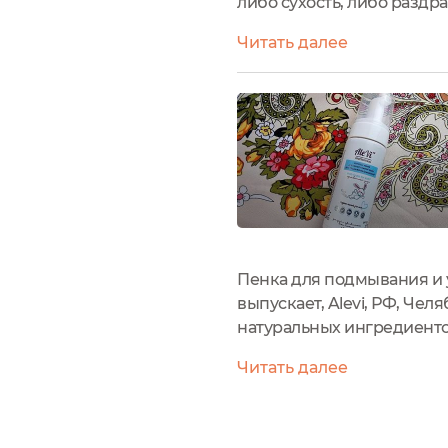
либо сухость, либо раздра
которое идеально подойде
Читать далее
детскую...
Пенка для подмывания и 
выпускает, Alevi, РФ, Че
натуральных ингредиенто
который преобразовывает 
Читать далее
надо подмыть ребенку...