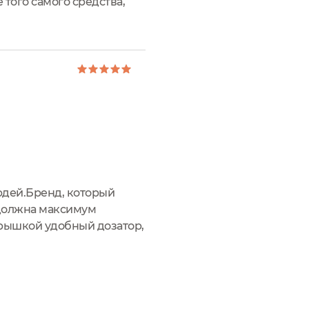
 того самого средства,
сь, когда наткнулась на
юдей.Бренд, который
ь должна максимум
крышкой удобный дозатор,
 в руки. Актуально, когда