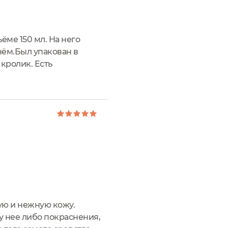
ёме 150 мл. На него
нём.Был упакован в
кролик. Есть
дходит для сухой и
ную и нежную кожу.
у нее либо покраснения,