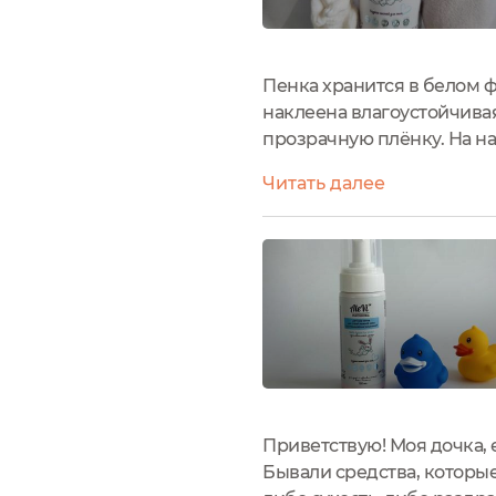
Пенка хранится в белом ф
наклеена влагоустойчива
прозрачную плёнку. На н
изображение сердечка. Им
Читать далее
чувствительной кожи мал
Приветствую! Моя дочка, 
Бывали средства, которы