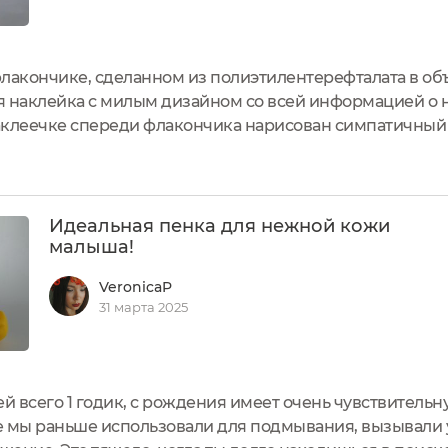
лакончике, сделанном из полиэтилентерефталата в объ
я наклейка с милым дизайном со всей информацией о 
аклеечке спереди флакончика нарисован симпатичный 
еется надпись: Создано мамой для мам. Такая пена по
ыша.Косметика...
Идеальная пенка для нежной кожи
малыша!
VeronicaP
31 марта 2025
ей всего 1 годик, с рождения имеет очень чувствитель
е мы раньше использовали для подмывания, вызывали 