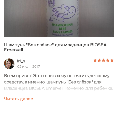
Шампунь "Без слёзок" для младенцев BIOSEA
Emerveil
iri_n
02 июля 2017
Всем привет! Этот отзыв хочу посвятить детскому
средству, а именно: шампунь "Без слёзок" для
младенцев BIOSEA Emerveil. Конечно, для ребенка,
я всегда стараюсь брать всё самое безопасное и
Читать далее
натуральное. Я искала безопасную альтернативу
средству Bubchen. И по-этому, когда узнала о
безопасном детском шампуне, то сразу его