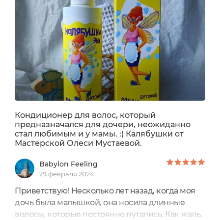
той же девчонки: длинные русые вьющиеся
волосы, искорки в зелёных глазах и россыпь
сероватых веснушек, которые...
Кондиционер для волос, который
предназначался для дочери, неожиданно
стал любимым и у мамы. :) Калябушки от
Мастерской Олеси Мустаевой.
Babylon Feeling
29 февраля 2024
Приветствую! Несколько лет назад, когда моя
дочь была малышкой, она носила длинные
волосы, которые постоянно путались. Как жаль,