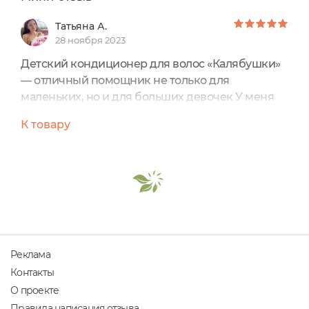
Татьяна А.
28 ноября 2023
Детский кондиционер для волос «Калябушки»
— отличный помощник не только для
маленьких, но и для больших девочек У меня
тонкие вьющиеся волосы, которым крайне
К товару
важно создать условия для их лёгкого
расчёсывания, потому что они постоянно
путаются. Кондиционер «Калябушки» с этой
задачей справляется отлично! Признаюсь, я не
ожидала такого результата от детского
средства, потому что и среди «взрослых» его
коллег можно по пальцам пересчитать те,
которые смогли мне подойти.
Реклама
Кондиционер очень приятно пахнет
Контакты
кондитерской выпечкой с нотками лимонных
О проекте
леденцов — ассоциации тёплые,
Правила написания отзыва