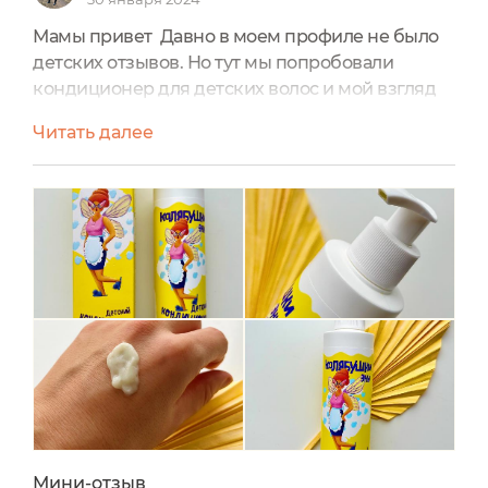
Мамы привет Давно в моем профиле не было
детских отзывов. Но тут мы попробовали
кондиционер для детских волос и мой взгляд
на детский уход за волосами буквально
Читать далее
перевернулся. Сразу скажу, что мы
перепробовали довольно большое количество
детских кондиционеров для волос, в том числе
и натуральных. И не от одного из них я не
видела прям какогото супер эффекта, такого,
чтобы было желание его повторить...
Мини-отзыв