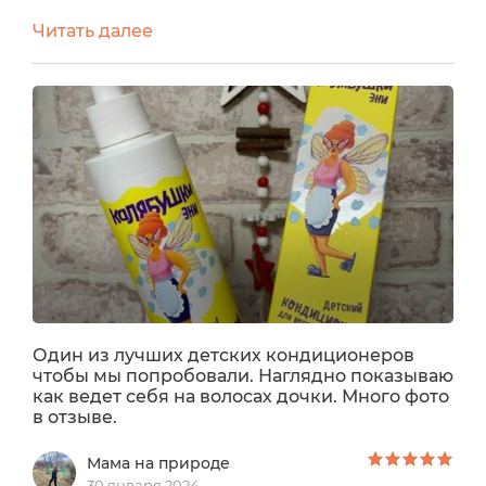
что в то время не было такого замечательного
Читать далее
кондиционера, как Калябушки Эни.Сейчас у
дочери короткие волосы, но я заметила, что без
использования кондиционера они становятся
жёсткими и плохо укладываются. Поэтому и
сейчас Калябушки нам пригодились. С этой
линейкой я уже...
Один из лучших детских кондиционеров
чтобы мы попробовали. Наглядно показываю
как ведет себя на волосах дочки. Много фото
в отзыве.
Мама на природе
30 января 2024