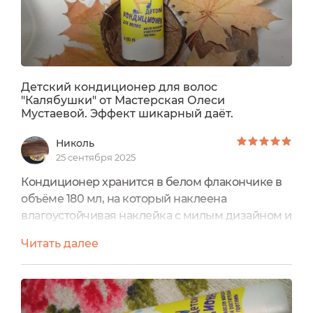
Детский кондиционер для волос
"Калябушки" от Мастерская Олеси
Мустаевой. Эффект шикарный даёт.
Николь
25 сентября 2025
Кондиционер хранится в белом флакончике в
объёме 180 мл, на который наклеена
влагоустойчивая наклейка с милым дизайном и
всей информацией о нём.Это средство было
Читать далее
упаковано в коробочку. Коробка и флакон
имеют одинаковый, симпатичный дизайн, на
них нарисована серьёзная дама-стрекоза.
Такое оформление привлекает внимание