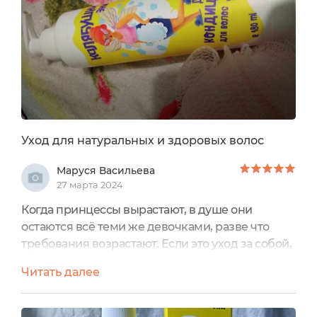
ребёнка, ему хочется рассматривать такую
яркую упаковку и держать в ручках этот...
Уход для натуральных и здоровых волос
Маруся Васильева
27 марта 2024
Когда принцессы вырастают, в душе они
остаются всё теми же девочками, разве что
требования возрастают. Если это уход за собой,
то лучший, состав натуральный, питание
Читать далее
здоровое и правильное. Она стояла перед
зеркалом и не верила, что ей уже сорок лет. В
зеркале Она по прежнему видела черты всё